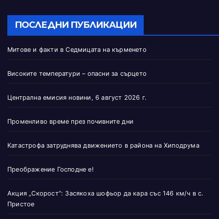
ПОСЛЕДНИ ПУБЛИКАЦИИ
Митове и факти в Седмицата на кърменето
Високите температури – опасни за сърцето
Централна емисия новини, 6 август 2026 г.
Променливо време през почивните дни
Катастрофа затруднява движението в района на Хиподрума
Преображение Господне е!
Акция „Скорост“: Засякоха шофьор да кара със 146 км/ч в с.
Пристое