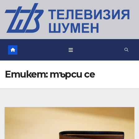
Етикет:
търси се