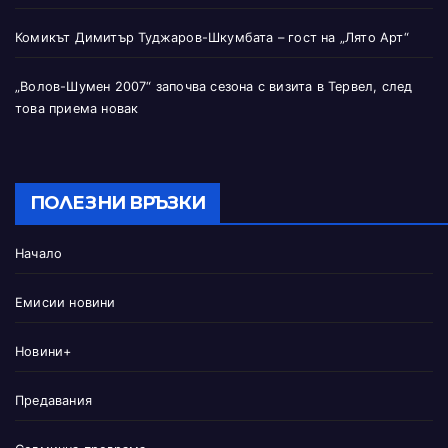
Комикът Димитър Туджаров-Шкумбата – гост на „Лято Арт“
„Волов-Шумен 2007“ започва сезона с визита в Тервел, след
това приема новак
ПОЛЕЗНИ ВРЪЗКИ
Начало
Емисии новини
Новини+
Предавания