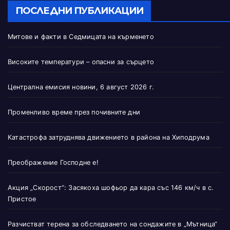
ПОСЛЕДНИ ПУБЛИКАЦИИ
Митове и факти в Седмицата на кърменето
Високите температури – опасни за сърцето
Централна емисия новини, 6 август 2026 г.
Променливо време през почивните дни
Катастрофа затруднява движението в района на Хиподрума
Преображение Господне е!
Акция „Скорост“: Засякоха шофьор да кара със 146 км/ч в с.
Пристое
Разчистват терена за обследването на сондажите в „Мътница“