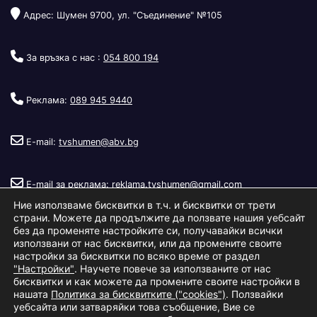
Адрес: Шумен 9700, ул. "Съединение" №105
За връзка с нас :
054 800 194
Реклама:
089 945 9440
E-mail:
tvshumen@abv.bg
E-mail за реклама:
reklama.tvshumen@gmail.com
Ние използваме бисквитки в т.ч. и бисквитки от трети
страни. Можете да продължите да ползвате нашия уебсайт
без да променяте настройките си, получавайки всички
използвани от нас бисквитки, или да промените своите
настройки за бисквитки по всяко време от раздел
"Настройки"
. Научете повече за използваните от нас
Copyright © 2026
Телевизия Шумен
.
|
Изработка:
S.I.T Solutions
бисквитки и как можете да промените своите настройки в
нашата
Политика за бисквитките ("cookies")
. Ползвайки
Ltd.
уебсайта или затваряйки това съобщение, Вие се