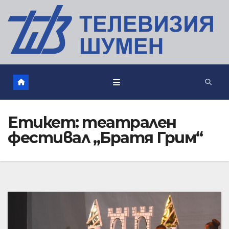
Етикет:
театрален
фестивал „Братя Грим“