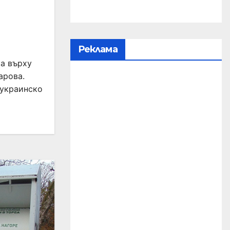
Реклама
а върху
арова.
 украинско