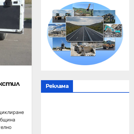
екстил
Реклама
ециклиране
Община
телно