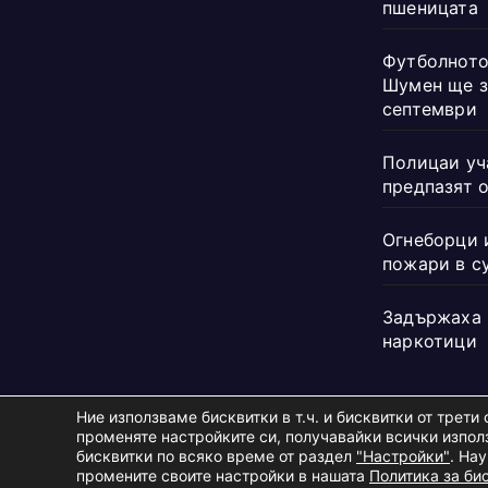
пшеницата
Футболното
Шумен ще з
септември
Полицаи уч
предпазят 
Огнеборци 
пожари в с
Задържаха 
наркотици
Ние използваме бисквитки в т.ч. и бисквитки от трет
променяте настройките си, получавайки всички използ
бисквитки по всяко време от раздел
"Настройки"
. На
Copyright © 2026
Телевизия Шумен
.
|
Изработка:
S.I.T Solutions Lt
промените своите настройки в нашата
Политика за бис