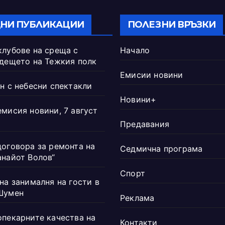
НИ ПУБЛИКАЦИИ
ПОЛЕЗНИ ВРЪЗКИ
клубове на среща с
Начало
ъдещето на Тежкия полк
Емисии новини
н с небесни спектакли
Новини+
емисия новини, 7 август
Предавания
договора за ремонта на
Седмична програма
анайот Волов“
Спорт
на занималня на гости в
Шумен
Реклама
опекарните качества на
Контакти