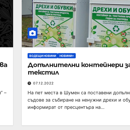
ВОДЕЩИ НОВИНИ
НОВИНИ+
ва
Допълнителни контейнери з
текстил
07.12.2022
” –
На пет места в Шумен са поставени допъл
съдове за събиране на ненужни дрехи и об
информират от пресцентъра на…