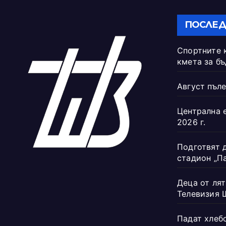
ПОСЛЕД
Спортните 
кмета за б
Август пъле
Централна 
2026 г.
Подготвят 
стадион „П
Деца от лят
Телевизия 
Падат хлеб