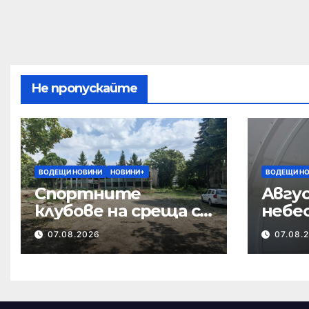
Не пропускайте
ВОДЕЩИ НОВИНИ
НОВИНИ+
ВОДЕЩИ Н
Спортните
Авгус
клубове на среща с
небе
кмета за
07.08.2026
07.08.
бъдещето на
Тежкия полк