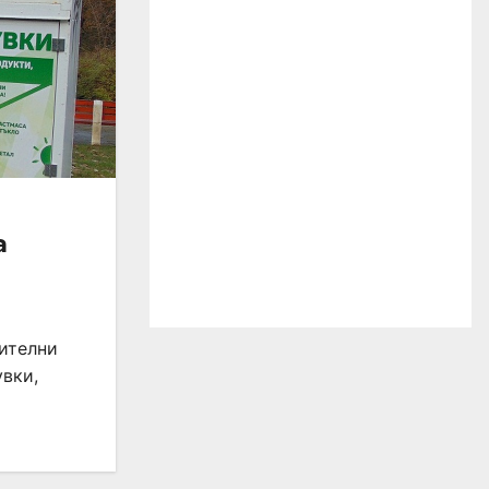
а
нителни
увки,