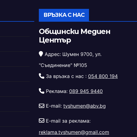
ВРЪЗКА С НАС
Общински Медиен
Център
Адрес: Шумен 9700, ул.
"Съединение" №105
За връзка с нас :
054 800 194
Реклама:
089 945 9440
E-mail:
tvshumen@abv.bg
E-mail за реклама:
reklama.tvshumen@gmail.com