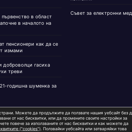
Съвет за електронни ме
 първенство в област
апочне в началото на
ат пенсионери как да се
от измами
и доброволци гасиха
ухи треви
21-годишна шуменка за
и страни. Можете да продължите да ползвате нашия уебсайт без 
вани от нас бисквитки, или да промените своите настройки за
учете повече за използваните от нас бисквитки и как можете да
d.
квитките ("cookies")
. Ползвайки уебсайта или затваряйки това