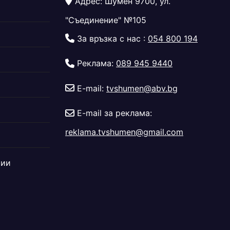
Адрес: Шумен 9700, ул.
"Съединение" №105
За връзка с нас :
054 800 194
Реклама:
089 945 9440
E-mail:
tvshumen@abv.bg
E-mail за реклама:
reklama.tvshumen@gmail.com
дии