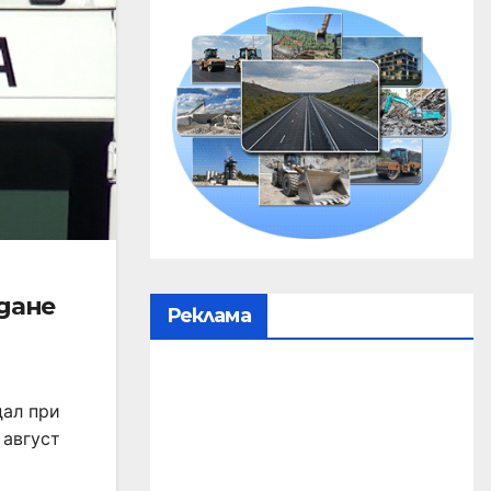
дане
Реклама
дал при
 август