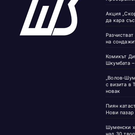
Акция „Ско
да кара със
Разчистват
на сондажи
Комикът Ди
Шкумбата – 
„Волов-Шум
с визита в 
новак
Пиян катас
Нови пазар
Шуменски х
над 30 тво