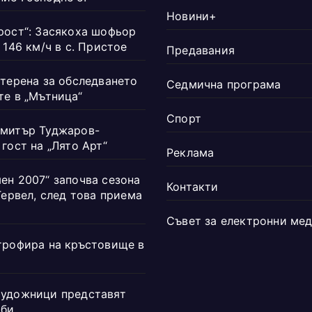
Новини+
рост“: Засякоха шофьор
 146 км/ч в с. Пристое
Предавания
 терена за обследването
Седмична програма
те в „Мътница“
Спорт
митър Туджаров-
гост на „Лято Арт“
Реклама
ен 2007“ започва сезона
Контакти
Тервел, след това приема
Съвет за електронни ме
трофира на кръстовище в
удожници представят
рби