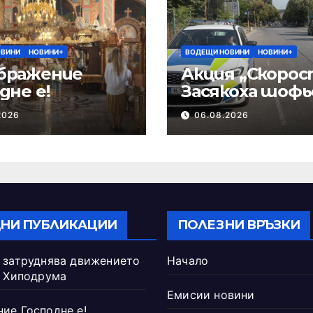
ОВИНИ
НОВИНИ+
ВОДЕЩИ НОВИНИ
НОВИНИ+
бражение
Акция „Скорос
дне е!
Засякоха шофь
кара със 146 км/
2026
06.08.2026
Пристое
НИ ПУБЛИКАЦИИ
ПОЛЕЗНИ ВРЪЗКИ
 затруднява движението
Начало
а Хиподрума
Емисии новини
ие Господне е!