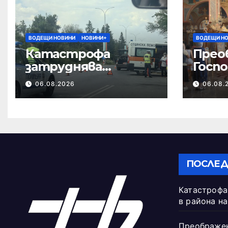
ВОДЕЩИ НОВИНИ
НОВИНИ+
ВОДЕЩИ Н
Катастрофа
Прео
затруднява
Госпо
движението в
06.08.2026
06.08.
района на
Хиподрума
ПОСЛЕД
Катастрофа
в района н
Преображен