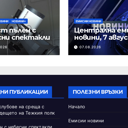
ОВИНИ
НОВИНИ+
ЕМИСИИ НОВИНИ
т пълен с
Централна ем
сни спектакли
новини, 7 авгу
2026 г.
2026
07.08.2026
НИ ПУБЛИКАЦИИ
ПОЛЕЗНИ ВРЪЗКИ
клубове на среща с
Начало
ъдещето на Тежкия полк
Емисии новини
н с небесни спектакли