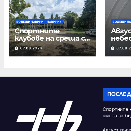
ВОДЕЩИ НОВИНИ
НОВИНИ+
ВОДЕЩИ Н
Спортните
Авгус
клубове на среща с
небе
кмета за
07.08.2026
07.08.
бъдещето на
Тежкия полк
ПОСЛЕД
Спортните 
кмета за б
Август пъле