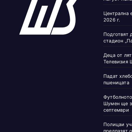
Централна 
2026 г.
Подготвят 
стадион „П
Деца от лят
Телевизия 
Падат хлеб
пшеницата
Футболното
Шумен ще з
септември
Полицаи уч
предпазят 