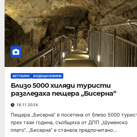
АКТУАЛНО
ВОДЕЩИ НОВИНИ
Близо 5000 хиляди туристи
разгледаха пещера „Бисерна“
18.11.2024
Пещера „Бисерна“ е посетена от близо 5000 турис
през тази година, съобщиха от ДПП „Шуменско
плато“. „Бисерна“ е станала предпочитано…