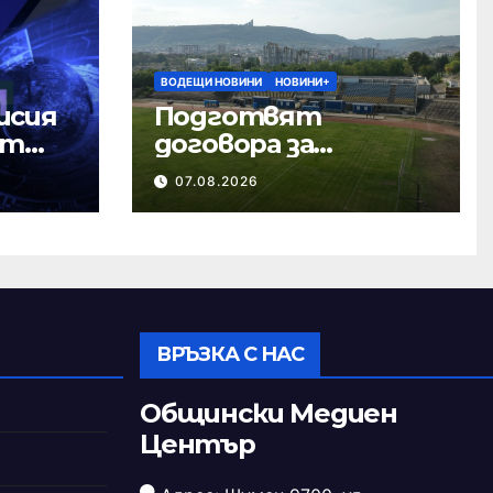
ВОДЕЩИ НОВИНИ
НОВИНИ+
исия
Подготвят
ст
договора за
ремонта на
07.08.2026
стадион „Панайот
Волов“
ВРЪЗКА С НАС
Общински Медиен
Център