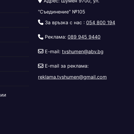
Адрес: Шумен 9700, ул.
"Съединение" №105
За връзка с нас :
054 800 194
Реклама:
089 945 9440
E-mail:
tvshumen@abv.bg
E-mail за реклама:
reklama.tvshumen@gmail.com
дии