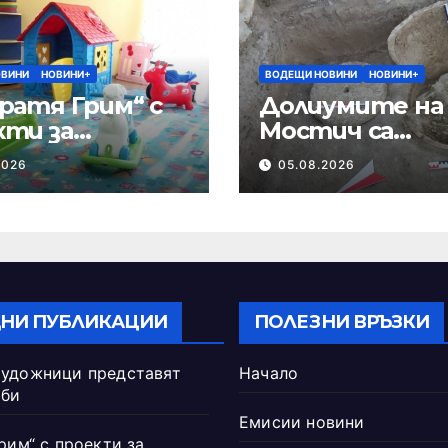
ОВИНИ
НОВИНИ+
ВОДЕЩИ НОВИНИ
НОВИНИ+
ратя Грим“ с
Долиумите на
кти за
Мостич са
ификация на
съхранявали з
2026
05.08.2026
гозите
НИ ПУБЛИКАЦИИ
ПОЛЕЗНИ ВРЪЗКИ
удожници представят
Начало
рби
Емисии новини
рим“ с проекти за