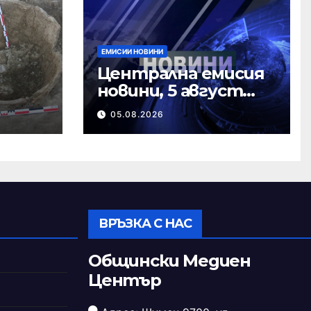
ЕМИСИИ НОВИНИ
Централна емисия
новини, 5 август
ърно
2026 г.
05.08.2026
ВРЪЗКА С НАС
Общински Медиен
Център