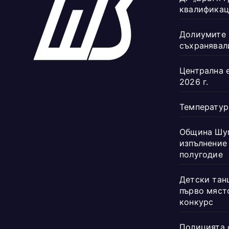
квалификац
Долиумите 
съхранявал
Централна 
2026 г.
Температур
Община Шум
изпълнение
полугодие
Детски танц
първо мяст
конкурс
Полицията 