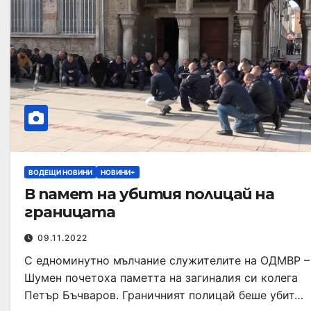
ВОДЕЩИ НОВИНИ
НОВИНИ+
В памет на убития полицай на
границата
09.11.2022
С едноминутно мълчание служителите на ОДМВР –
Шумен почетоха паметта на загиналия си колега
Петър Бъчваров. Граничният полицай беше убит…