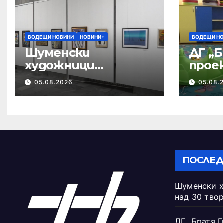
ВОДЕЩИ НОВИНИ
НОВИНИ+
ВОДЕЩИ Н
Шуменски
ДГ „Б
художници
прое
представят над 30
квал
05.08.2026
05.08.
творби
педа
ПОСЛЕД
Шуменски х
над 30 тво
ДГ „Братя Г