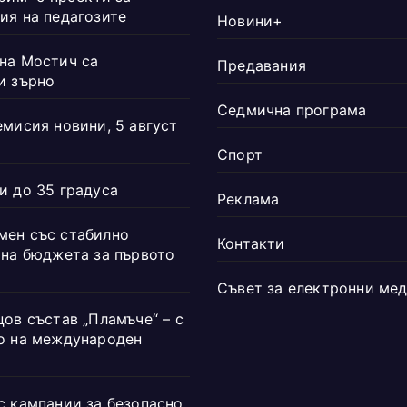
ия на педагозите
Новини+
на Мостич са
Предавания
и зърно
Седмична програма
емисия новини, 5 август
Спорт
и до 35 градуса
Реклама
ен със стабилно
Контакти
 на бюджета за първото
Съвет за електронни ме
ов състав „Пламъче“ – с
о на международен
с кампании за безопасно