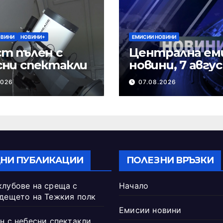
ОВИНИ
НОВИНИ+
ЕМИСИИ НОВИНИ
т пълен с
Централна ем
сни спектакли
новини, 7 авгу
2026 г.
2026
07.08.2026
НИ ПУБЛИКАЦИИ
ПОЛЕЗНИ ВРЪЗКИ
клубове на среща с
Начало
ъдещето на Тежкия полк
Емисии новини
н с небесни спектакли