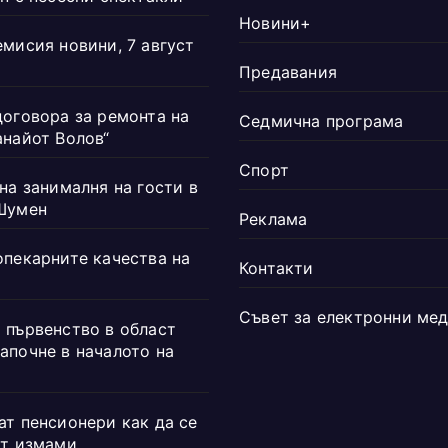
Новини+
емисия новини, 7 август
Предавания
договора за ремонта на
Седмична програма
анайот Волов“
Спорт
на занималня на гости в
Шумен
Реклама
опекарните качества на
Контакти
Съвет за електронни ме
 първенство в област
апочне в началото на
ат пенсионери как да се
от измами