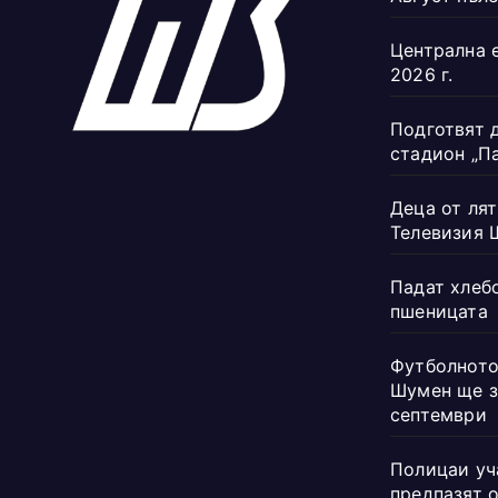
Централна 
2026 г.
Подготвят 
стадион „П
Деца от лят
Телевизия 
Падат хлеб
пшеницата
Футболното
Шумен ще з
септември
Полицаи уч
предпазят 