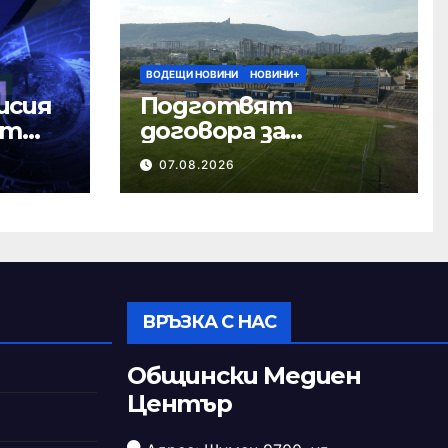
ВОДЕЩИ НОВИНИ
НОВИНИ+
исия
Подготвят
ст
договора за
ремонта на
07.08.2026
стадион „Панайот
Волов“
ВРЪЗКА С НАС
Общински Медиен
Център