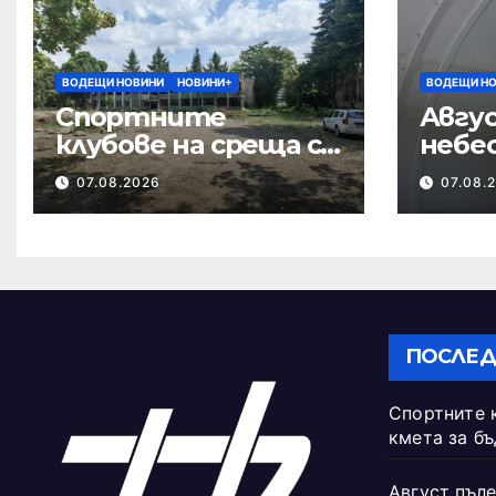
ВОДЕЩИ НОВИНИ
НОВИНИ+
ВОДЕЩИ Н
Спортните
Авгус
клубове на среща с
небе
кмета за
07.08.2026
07.08.
бъдещето на
Тежкия полк
ПОСЛЕД
Спортните 
кмета за б
Август пъле