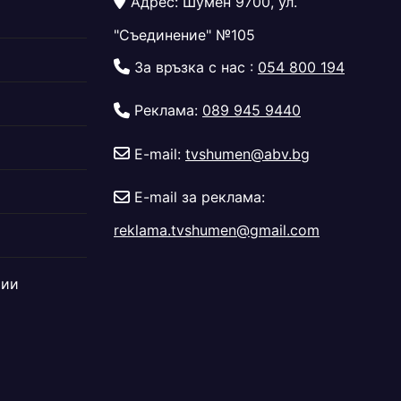
Адрес: Шумен 9700, ул.
"Съединение" №105
За връзка с нас :
054 800 194
Реклама:
089 945 9440
E-mail:
tvshumen@abv.bg
E-mail за реклама:
reklama.tvshumen@gmail.com
дии