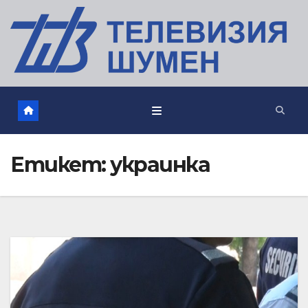
Етикет:
украинка