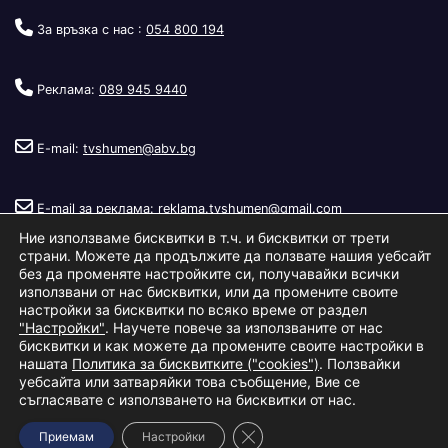
За връзка с нас :
054 800 194
Реклама:
089 945 9440
E-mail:
tvshumen@abv.bg
E-mail за реклама:
reklama.tvshumen@gmail.com
Ние използваме бисквитки в т.ч. и бисквитки от трети
страни. Можете да продължите да ползвате нашия уебсайт
без да променяте настройките си, получавайки всички
използвани от нас бисквитки, или да промените своите
настройки за бисквитки по всяко време от раздел
"Настройки"
. Научете повече за използваните от нас
Copyright © 2026
Телевизия Шумен
.
|
Изработка:
S.I.T Solutions
бисквитки и как можете да промените своите настройки в
нашата
Политика за бисквитките ("cookies")
. Ползвайки
Ltd.
уебсайта или затваряйки това съобщение, Вие се
съгласявате с използването на бисквитки от нас.
За нас
Реклама
Условия за ползване
Политика за бисквитки
Close GDPR Cookie Banner
Приемам
Настройки