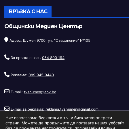
ВРЪЗКА С НАС
Общински Медиен Център
Адрес: Шумен 9700, ул. "Съединение" №105
За връзка с нас :
054 800 194
Реклама:
089 945 9440
E-mail:
tvshumen@abv.bg
E-mail за реклама:
reklama.tvshumen@gmail.com
Ние използваме бисквитки в т.ч. и бисквитки от трети
страни. Можете да продължите да ползвате нашия уебсайт
без да променяте настройките си, получавайки всички