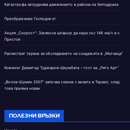
Катастрофа затруднява движението в района на Хиподрума
Преображение Господне е!
Акция „Скорост“: Засякоха шофьор да кара със 146 км/ч в с.
Пристое
Разчистват терена за обследването на сондажите в „Мътница“
Комикът Димитър Туджаров-Шкумбата – гост на „Лято Арт“
„Волов-Шумен 2007“ започва сезона с визита в Тервел, след
това приема новак
ПОЛЕЗНИ ВРЪЗКИ