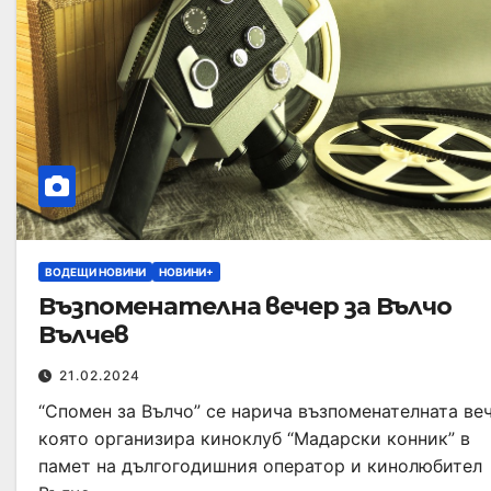
ВОДЕЩИ НОВИНИ
НОВИНИ+
Възпоменателна вечер за Вълчо
Вълчев
21.02.2024
“Спомен за Вълчо” се нарича възпоменателната веч
която организира киноклуб “Мадарски конник” в
памет на дългогодишния оператор и кинолюбител