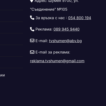
Адрес: Шумен 9700, ул.
"Съединение" №105
За връзка с нас :
054 800 194
Реклама:
089 945 9440
E-mail:
tvshumen@abv.bg
E-mail за реклама:
reklama.tvshumen@gmail.com
дии