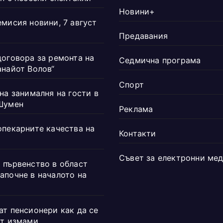
Новини+
емисия новини, 7 август
Предавания
договора за ремонта на
Седмична програма
анайот Волов“
Спорт
на занималня на гости в
Шумен
Реклама
опекарните качества на
Контакти
Съвет за електронни ме
 първенство в област
апочне в началото на
ат пенсионери как да се
от измами