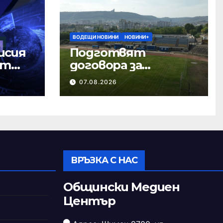
ВОДЕЩИ НОВИНИ
НОВИНИ+
исия
Подготвят
ст
договора за
ремонта на
07.08.2026
стадион „Панайот
Волов“
ВРЪЗКА С НАС
Общински Медиен
Център