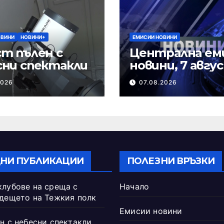
ОВИНИ
НОВИНИ+
ЕМИСИИ НОВИНИ
т пълен с
Централна ем
сни спектакли
новини, 7 авгу
2026 г.
2026
07.08.2026
НИ ПУБЛИКАЦИИ
ПОЛЕЗНИ ВРЪЗКИ
клубове на среща с
Начало
ъдещето на Тежкия полк
Емисии новини
н с небесни спектакли