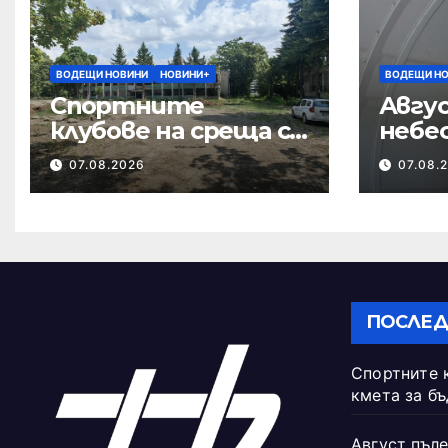
ВОДЕЩИ НОВИНИ
НОВИНИ+
ВОДЕЩИ Н
Спортните
Авгус
клубове на среща с
небе
кмета за
07.08.2026
07.08.
бъдещето на
Тежкия полк
ПОСЛЕД
Спортните 
кмета за б
Август пъле