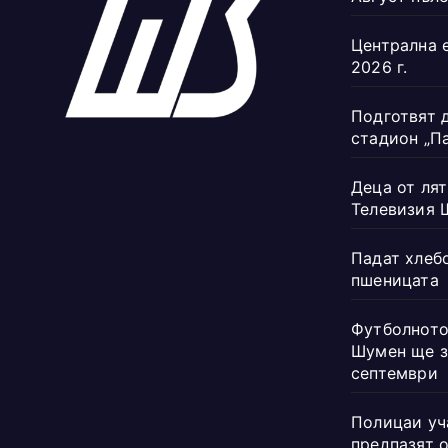
Централна 
2026 г.
Подготвят 
стадион „П
Деца от лят
Телевизия 
Падат хлеб
пшеницата
Футболното
Шумен ще з
септември
Полицаи уч
предпазят 