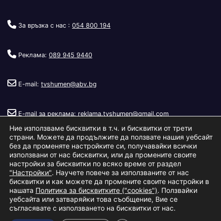
За връзка с нас :
054 800 194
Реклама:
089 945 9440
E-mail:
tvshumen@abv.bg
E-mail за реклама:
reklama.tvshumen@gmail.com
Ние използваме бисквитки в т.ч. и бисквитки от трети
страни. Можете да продължите да ползвате нашия уебсайт
без да променяте настройките си, получавайки всички
използвани от нас бисквитки, или да промените своите
настройки за бисквитки по всяко време от раздел
"Настройки"
. Научете повече за използваните от нас
Copyright © 2026
Телевизия Шумен
.
|
Изработка:
S.I.T Solutions
бисквитки и как можете да промените своите настройки в
нашата
Политика за бисквитките ("cookies")
. Ползвайки
Ltd.
уебсайта или затваряйки това съобщение, Вие се
съгласявате с използването на бисквитки от нас.
За нас
Реклама
Условия за ползване