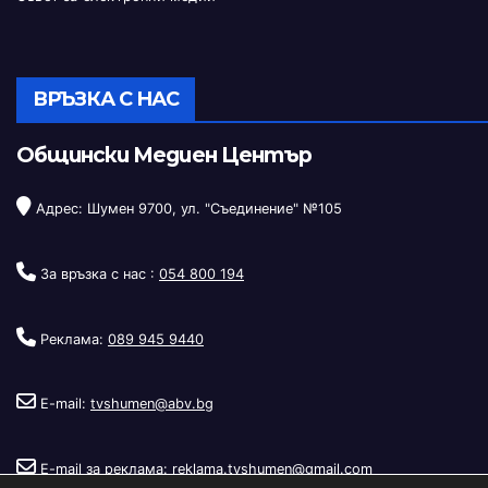
ВРЪЗКА С НАС
Общински Медиен Център
Адрес: Шумен 9700, ул. "Съединение" №105
За връзка с нас :
054 800 194
Реклама:
089 945 9440
E-mail:
tvshumen@abv.bg
E-mail за реклама:
reklama.tvshumen@gmail.com