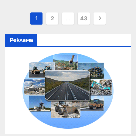
1
2
…
43
Реклама