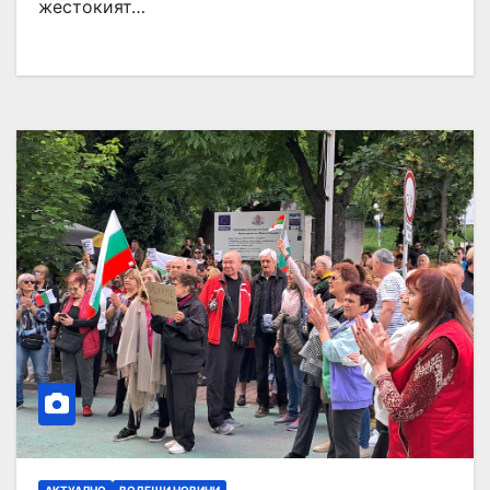
жестокият…