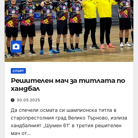
СПОРТ
Решителен мач за титлата по
хандбал
30.05.2025
Да спечели осмата си шампионска титла в
старопрестолния град Велико Търново, излиза
хандбалният „Шумен 61” в третия решителен
мач от…