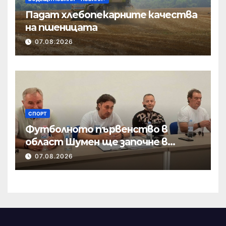
Падат хлебопекарните качества
на пшеницата
07.08.2026
СПОРТ
Футболното първенство в
област Шумен ще започне в
началото на септември
07.08.2026