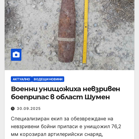
АКТУАЛНО
ВОДЕЩИ НОВИНИ
Военни унищожиха невзривен
боеприпас в област Шумен
30.09.2025
Специализиран екип за обезвреждане на
невзривени бойни припаси е унищожил 76,2
мм корозирал артилерийски снаряд,