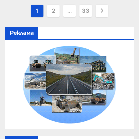
1
2
…
33
Реклама