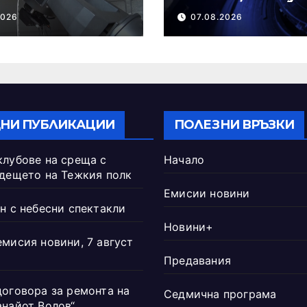
2026 г.
2026
07.08.2026
НИ ПУБЛИКАЦИИ
ПОЛЕЗНИ ВРЪЗКИ
клубове на среща с
Начало
ъдещето на Тежкия полк
Емисии новини
н с небесни спектакли
Новини+
емисия новини, 7 август
Предавания
договора за ремонта на
Седмична програма
анайот Волов“