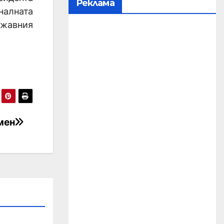
Реклама
налната
ржавния
мен