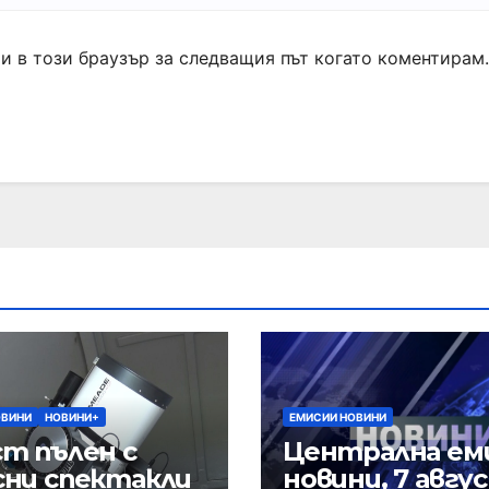
ми в този браузър за следващия път когато коментирам.
ОВИНИ
НОВИНИ+
ЕМИСИИ НОВИНИ
т пълен с
Централна ем
сни спектакли
новини, 7 авгу