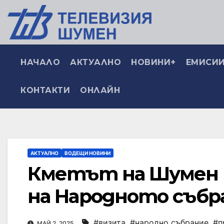
НАЧАЛО
АКТУАЛНО
НОВИНИ+
ЕМИСИИ
КОНТАКТИ
ОНЛАЙН
АКТУАЛНО
ВОДЕЩИ НОВИНИ
Кметът на Шумен 
на Народното събр
#визита
,
#народно събрание
,
#п
МАЙ 2, 2025