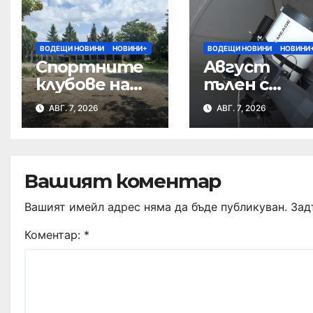
ВОДЕЩИ НОВИНИ
НОВИНИ+
ВОДЕЩИ НОВИНИ
НОВИНИ
Спортните
Август
клубове на
пълен с
среща с
небесни
АВГ. 7, 2026
АВГ. 7, 2026
кмета за
спектакли
бъдещето
на Тежкия
полк
Вашият коментар
Вашият имейл адрес няма да бъде публикуван.
Зад
Коментар:
*