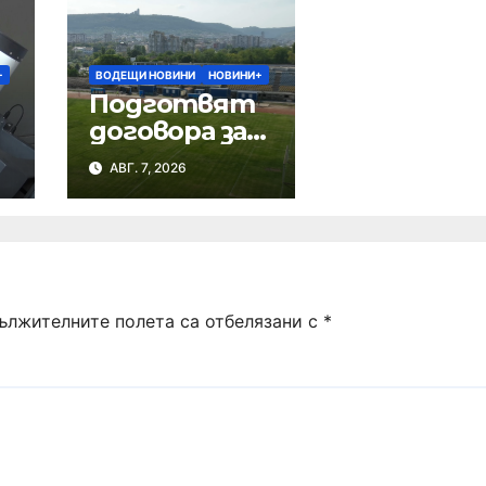
+
ВОДЕЩИ НОВИНИ
НОВИНИ+
Подготвят
договора за
ремонта на
АВГ. 7, 2026
стадион
„Панайот
Волов“
ължителните полета са отбелязани с
*