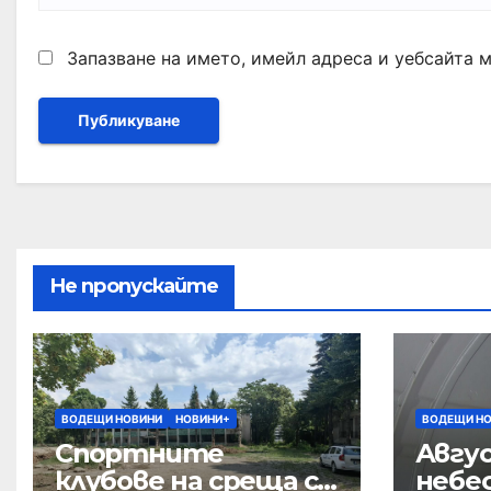
Запазване на името, имейл адреса и уебсайта 
Не пропускайте
ВОДЕЩИ НОВИНИ
НОВИНИ+
ВОДЕЩИ Н
Спортните
Авгус
клубове на среща с
небе