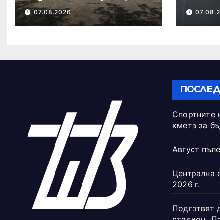
кмета за
07.08.2026
07.08.
бъдещето на
Тежкия полк
ПОСЛЕД
Спортните 
кмета за б
Август пъле
Централна 
2026 г.
Подготвят 
стадион „П