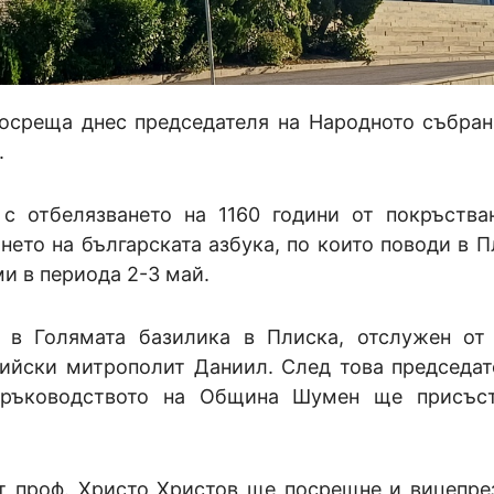
осреща днес председателя на Народното събран
.
с отбелязването на 1160 години от покръства
нето на българската азбука, по които поводи в П
и в периода 2-3 май.
 в Голямата базилика в Плиска, отслужен от
ийски митрополит Даниил. След това председат
 ръководството на Община Шумен ще присъст
ът проф. Христо Христов ще посрещне и вицепре