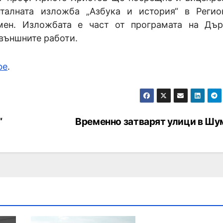
талната изложба „Азбука и история“ в Регио
мен. Изложбата е част от програмата на Дъ
външните работи.
be
.
“
Временно затварят улици в Шу