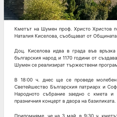
Кметът на Шумен проф. Христо Христов п
Наталия Киселова, съобщават от Общината
Доц. Киселова идва в града във връзка 
българския народ и 1170 години от създава
Шумен се реализират тържествени програм
В 18:00 ч. днес ще се проведе молебен
Светейшество Българския патриарх и Соф
Народното събрание заедно с кмета и
празничния концерт в двора на базиликата.
Припомняме, че на 3 май, в 9:30 ч. кмет