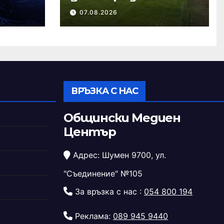
ремонта на
07.08.2026
стадион „Панайот
Волов“
ВРЪЗКА С НАС
Общински Медиен
Център
Адрес: Шумен 9700, ул.
"Съединение" №105
За връзка с нас :
054 800 194
Реклама:
089 945 9440