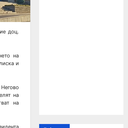
ие доц.
нето на
лиска и
 Негово
елят на
ват на
зидента