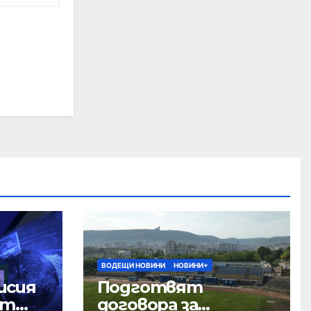
ВОДЕЩИ НОВИНИ
НОВИНИ+
исия
Подготвят
ст
договора за