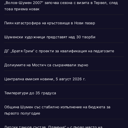
„Волов-Шумен 2007“ започва сезона с визита в Тервел, след
това приема новак
Пиян катастрофира на кръстовище в Нови пазар
Шуменски художници представят над 30 творби
ДГ „Братя Грим“ с проекти за квалификация на педагозите
Долиумите на Мостич са съхранявали зърно
Централна емисия новини, 5 август 2026 г.
Температури до 35 градуса
Община Шумен със стабилно изпълнение на бюджета за
първото полугодие
Детски танцов състав „Пламъче“ – с първо място на