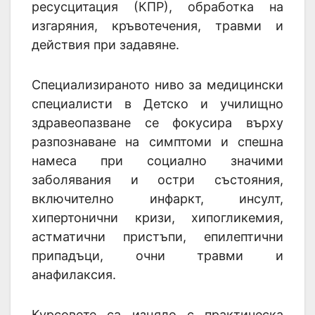
ресусцитация (КПР), обработка на
изгаряния, кръвотечения, травми и
действия при задавяне.
Специализираното ниво за медицински
специалисти в Детско и училищно
здравеопазване се фокусира върху
разпознаване на симптоми и спешна
намеса при социално значими
заболявания и остри състояния,
включително инфаркт, инсулт,
хипертонични кризи, хипогликемия,
астматични пристъпи, епилептични
припадъци, очни травми и
анафилаксия.
Курсовете са изцяло с практическа