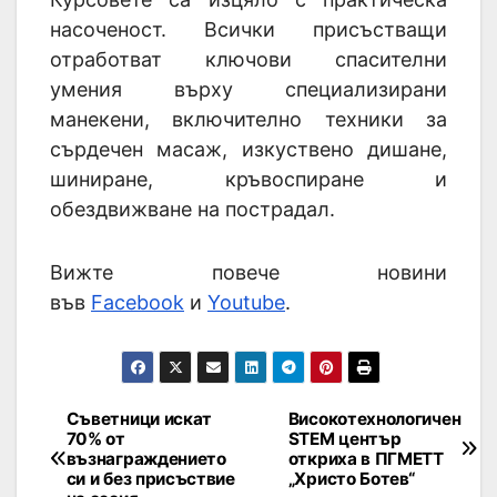
насоченост. Всички присъстващи
отработват ключови спасителни
умения върху специализирани
манекени, включително техники за
сърдечен масаж, изкуствено дишане,
шиниране, кръвоспиране и
обездвижване на пострадал.
Вижте повече новини
във
Facebook
и
Youtube
.
Съветници искат
Високотехнологичен
70% от
STEM център
възнаграждението
откриха в ПГМЕТТ
си и без присъствие
„Христо Ботев“