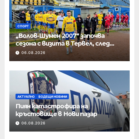
СПОРТ
„Волов-Шумен 2007“ започва
сезона с визита в Тервел, след
това приема новак
06.08.2026
АКТУАЛНО
ВОДЕЩИ НОВИНИ
Пиян катастрофира на
кръстовище в Нови пазар
06.08.2026