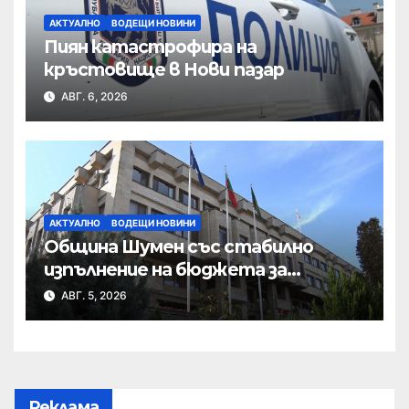
АКТУАЛНО
ВОДЕЩИ НОВИНИ
Пиян катастрофира на
кръстовище в Нови пазар
АВГ. 6, 2026
АКТУАЛНО
ВОДЕЩИ НОВИНИ
Община Шумен със стабилно
изпълнение на бюджета за
първото полугодие
АВГ. 5, 2026
Реклама