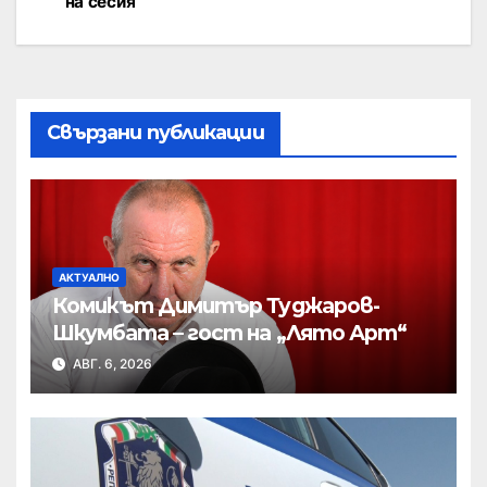
на сесия
Свързани публикации
АКТУАЛНО
Комикът Димитър Туджаров-
Шкумбата – гост на „Лято Арт“
АВГ. 6, 2026