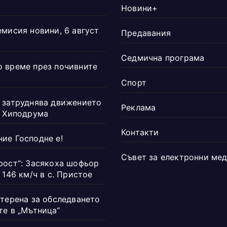
Новини+
емисия новини, 6 август
Предавания
Седмична програма
 време през почивните
Спорт
 затруднява движението
Реклама
а Хиподрума
Контакти
ие Господне е!
Съвет за електронни ме
рост“: Засякоха шофьор
 146 км/ч в с. Пристое
 терена за обследването
те в „Мътница“