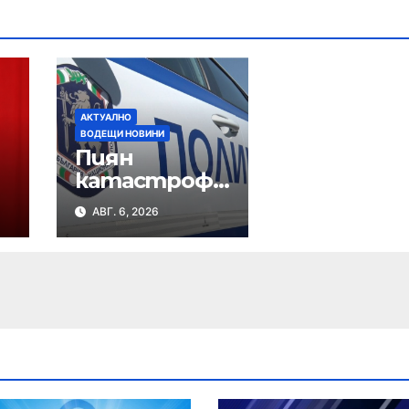
АКТУАЛНО
ВОДЕЩИ НОВИНИ
Пиян
катастрофи
ра на
АВГ. 6, 2026
кръстовище
в Нови пазар