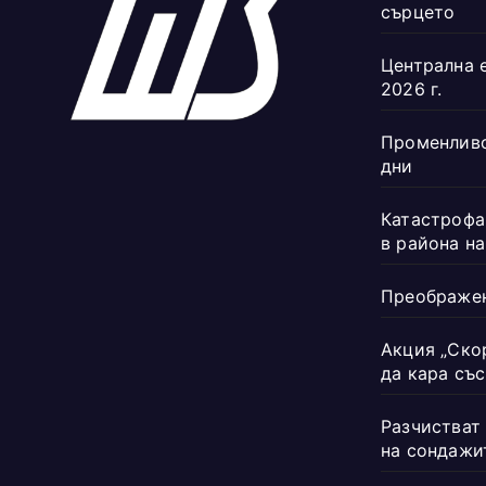
сърцето
Централна 
2026 г.
Променливо
дни
Катастрофа
в района н
Преображен
Акция „Ско
да кара със
Разчистват
на сондажи