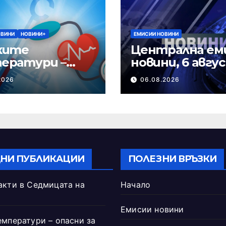
ОВИНИ
НОВИНИ+
ЕМИСИИ НОВИНИ
ките
Централна ем
ератури –
новини, 6 авгу
и за сърцето
2026 г.
2026
06.08.2026
НИ ПУБЛИКАЦИИ
ПОЛЕЗНИ ВРЪЗКИ
акти в Седмицата на
Начало
Емисии новини
емператури – опасни за