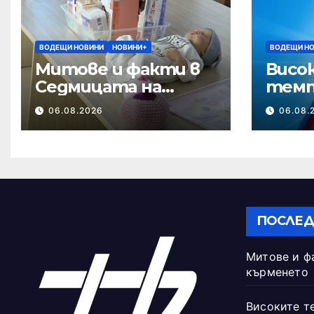
ВОДЕЩИ НОВИНИ
НОВИНИ+
ВОДЕЩИ Н
Митове и факти в
Висо
Седмицата на
темп
кърменето
опасн
06.08.2026
06.08.
ПОСЛЕД
Митове и ф
кърменето
Високите т