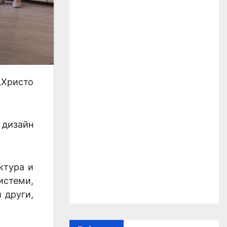
„Христо
 дизайн
ктура и
истеми,
 други,