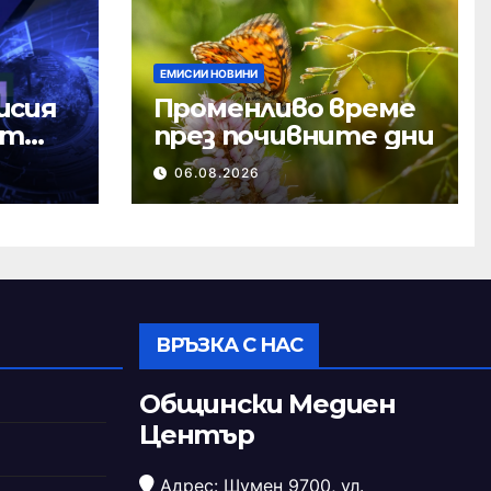
ЕМИСИИ НОВИНИ
исия
Променливо време
ст
през почивните дни
06.08.2026
ВРЪЗКА С НАС
Общински Медиен
Център
Адрес: Шумен 9700, ул.