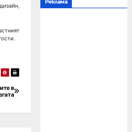
Реклама
дизайн,
астният
гости.
ите в
егата