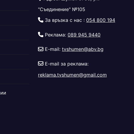
"Съединение" №105
За връзка с нас :
054 800 194
Реклама:
089 945 9440
E-mail:
tvshumen@abv.bg
E-mail за реклама:
reklama.tvshumen@gmail.com
дии