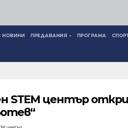
 НОВИНИ
ПРЕДАВАНИЯ
ПРОГРАМА
СПОР
ен STEM център откри
Ботев“
М център