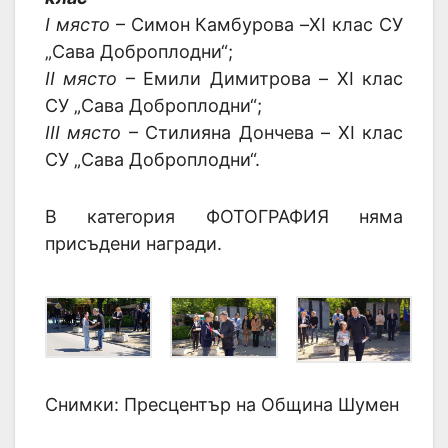
I място
– Симон Камбурова –XI клас СУ
„Сава Доброплодни“;
II място
– Емили Димитрова – XI клас
СУ „Сава Доброплодни“;
III място
– Стилияна Дончева – XI клас
СУ „Сава Доброплодни“.
В категория ФОТОГРАФИЯ няма
присъдени награди.
Снимки: Пресцентър на Община Шумен