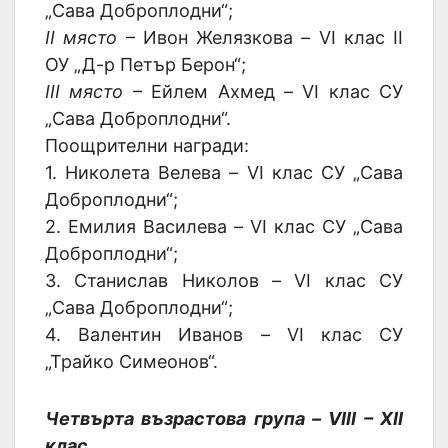
„Сава Доброплодни“;
II място
– Ивон Желязкова – VI клас II
ОУ „Д-р Петър Берон“;
III място
– Ейлем Ахмед – VI клас СУ
„Сава Доброплодни“.
Поощрителни награди:
1. Николета Велева – VI клас СУ „Сава
Доброплодни“;
2. Емилия Василева – VI клас СУ „Сава
Доброплодни“;
3. Станислав Николов – VI клас СУ
„Сава Доброплодни“;
4. Валентин Иванов – VI клас СУ
„Трайко Симеонов“.
Четвърта възрастова група – VIII – XII
клас