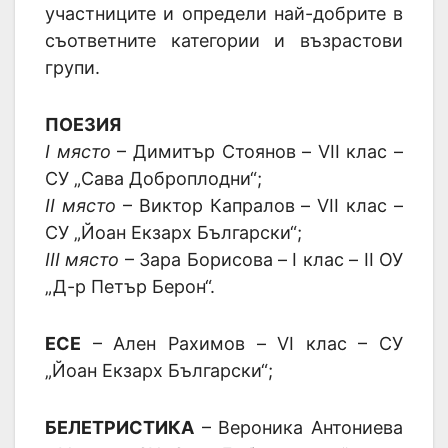
участниците и определи най-добрите в
съответните категории и възрастови
групи.
ПОЕЗИЯ
I място
– Димитър Стоянов – VII клас –
СУ „Сава Доброплодни“;
II място
– Виктор Капралов – VII клас –
СУ „Йоан Екзарх Български“;
III място
– Зара Борисова – I клас – II ОУ
„Д-р Петър Берон“.
ЕСЕ
– Ален Рахимов – VI клас – СУ
„Йоан Екзарх Български“;
БЕЛЕТРИСТИКА
– Вероника Антониева