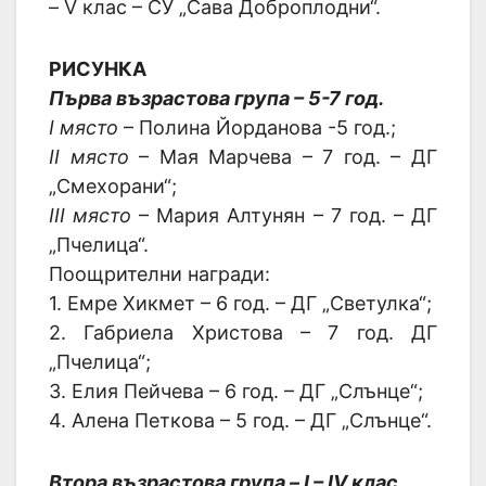
– V клас – СУ „Сава Доброплодни“.
РИСУНКА
Първа възрастова група – 5-7 год.
I място
– Полина Йорданова -5 год.;
II място
– Мая Марчева – 7 год. – ДГ
„Смехорани“;
III място
– Мария Алтунян – 7 год. – ДГ
„Пчелица“.
Поощрителни награди:
1. Емре Хикмет – 6 год. – ДГ „Светулка“;
2. Габриела Христова – 7 год. ДГ
„Пчелица“;
3. Елия Пейчева – 6 год. – ДГ „Слънце“;
4. Алена Петкова – 5 год. – ДГ „Слънцe“.
Втора възрастова група – I – IV клас