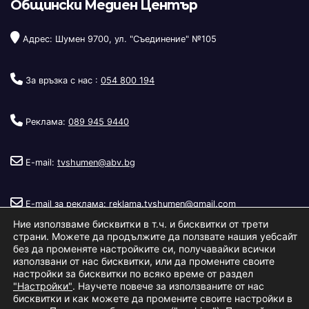
Общински Медиен Център
Адрес: Шумен 9700, ул. "Съединение" №105
За връзка с нас :
054 800 194
Реклама:
089 945 9440
E-mail:
tvshumen@abv.bg
E-mail за реклама:
reklama.tvshumen@gmail.com
Ние използваме бисквитки в т.ч. и бисквитки от трети
страни. Можете да продължите да ползвате нашия уебсайт
без да променяте настройките си, получавайки всички
използвани от нас бисквитки, или да промените своите
настройки за бисквитки по всяко време от раздел
"Настройки"
. Научете повече за използваните от нас
Copyright © 2026
Телевизия Шумен
.
|
Изработка:
S.I.T Solutions
бисквитки и как можете да промените своите настройки в