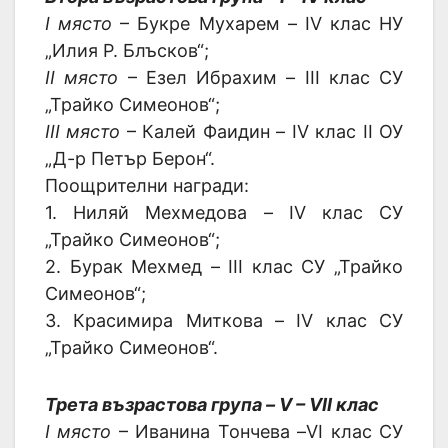
I място
– Букре Мухарем – IV клас НУ
„Илия Р. Блъсков“;
II място
– Езел Ибрахим – III клас СУ
„Трайко Симеонов“;
III място
– Калей Фаидин – IV клас II ОУ
„Д-р Петър Берон“.
Поощрителни награди:
1. Ниляй Мехмедова – IV клас СУ
„Трайко Симеонов“;
2. Бурак Мехмед – III клас СУ „Трайко
Симеонов“;
3. Красимира Миткова – IV клас СУ
„Трайко Симеонов“.
Трета възрастова група – V – VII клас
I място
– Иванина Тончева –VI клас СУ