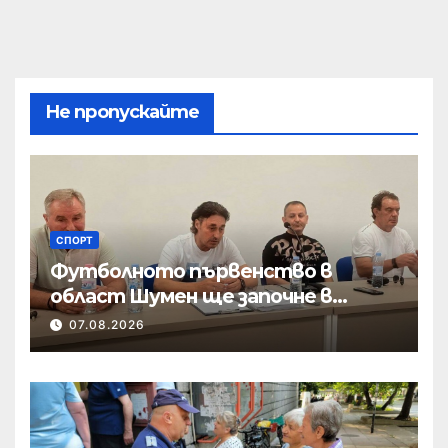
Не пропускайте
СПОРТ
Футболното първенство в
област Шумен ще започне в
началото на септември
07.08.2026