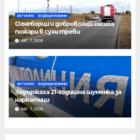
АКТУАЛНО
ВОДЕЩИ НОВИНИ
Огнеборци и доброволци гасиха
пожари в сухи треви
АВГ. 7, 2026
АКТУАЛНО
ВОДЕЩИ НОВИНИ
Задържаха 21-годишна шуменка за
наркотици
АВГ. 7, 2026