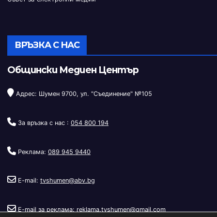
ВРЪЗКА С НАС
Общински Медиен Център
Адрес: Шумен 9700, ул. "Съединение" №105
За връзка с нас :
054 800 194
Реклама:
089 945 9440
E-mail:
tvshumen@abv.bg
E-mail за реклама:
reklama.tvshumen@gmail.com