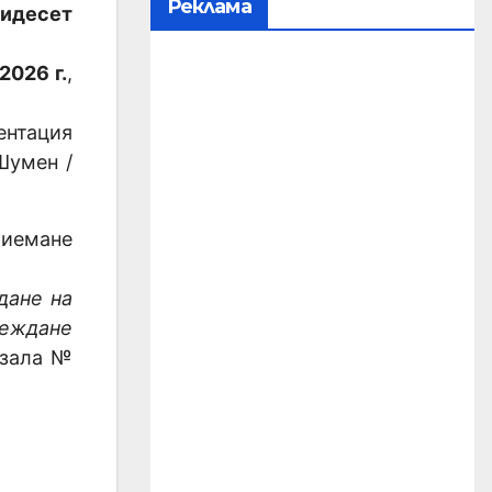
Реклама
ридесет
.2026 г.
,
ентация
Шумен /
риемане
дане на
реждане
зала №