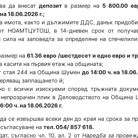
два да внесат
депозит
в размер на
5 800.00 ев
а 18.06.2026 г.;
на имота, както и дължимите ДДС, данък придоби
от НОАМТЦУТОШ, в 14-дневен срок от получа
в сила на заповедта за определяне на спечелили
размер на
61.36 евро /шестдесет и едно евро и т
а касите на първия етаж на общината;
от стая 244 на Община Шумен
до 14:00 ч. на 18.06
веряващ заплащането й;
дно с всички изискуеми според тръжната докум
, непрозрачен плик в Деловодството на Община 
6:00 ч. на 18.06.2026 г.
 да се извършва всеки ден до края на срока за п
 съгласуване на
тел. 054/ 857 618.
ат, съгласно чл. 10, ал. 2 от
Наредба за провеж