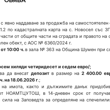
ОБЯВА
с явно наддаване за продажба на самостоятелен 
1.2 по кадастралната карта на с. Новосел със ЗП
 части от общите части на сградата и правото на 
лен обект, с АОС № 6360/2024 г.
 от 10:00 ч.
в зала № 363 на Община Шумен при с
осем хиляди четиридесет и седем евро
/;
два да внесат
депозит
в размер на
2 400.00 ев
. на 18.06.2026 г
.;
а на имота, както и дължимите данък придоби
от НОАМТЦУТОШ, в 14-дневен срок от получа
в сила на Заповедта за определяне на спечелили