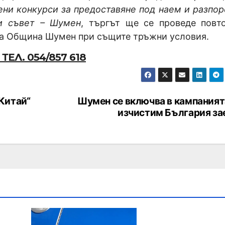
ени конкурси за предоставяне под наем и разпо
 съвет – Шумен
, търгът ще се проведе повт
на Община Шумен при същите тръжни условия.
Л. 054/857 618
Китай“
Шумен се включва в кампаният
изчистим България за