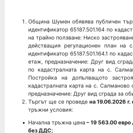
Община Шумен обявява публичен тър
идентификатор 65187.501.164 по кадаст
на трайно ползване: Ниско застрояване 
действащия регулационен план на 
идентификатор 65187.501.164.1 по када
етаж, предназначение: Друг вид сград
по кадастралната карта на с. Салма
Постройка на допълващото застроя
кадастралната карта на с. Салманово с
предназначение: Друг вид сграда за об
Търгът ще се проведе
на 19.06.2026 г. 
тръжни условия:
Начална тръжна цена
– 19 563.00 евро
без ДДС;