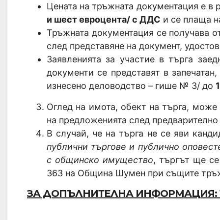
Цената на тръжната документация е в 
и шест евроцента/ с ДДС
и се плаща н
Тръжната документация се получава 
след представяне на документ, удосто
Заявленията за участие в търга зае
документи се представят в запечатан
изнесено деловодство – гише № 3/ до
1
Оглед на имота, обект на търга, може
на предложенията след предварително
В случай, че на търга не се яви кандид
публични търгове и публично оповест
с общинско имущество
, търгът ще с
363 на Община Шумен при същите тръ
ЗА ДОПЪЛНИТЕЛНА ИНФОРМАЦИЯ: ТЕ