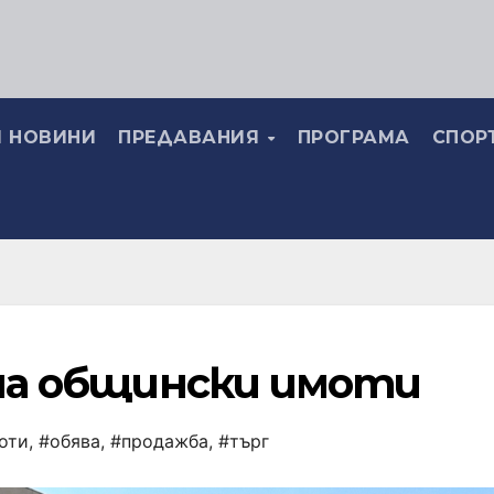
 НОВИНИ
ПРЕДАВАНИЯ
ПРОГРАМА
СПОР
 на общински имоти
оти
,
#обява
,
#продажба
,
#търг