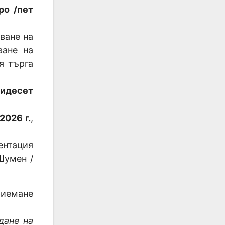
ро /пет
ване на
ване на
я търга
ридесет
.2026 г.
,
ентация
Шумен /
риемане
дане на