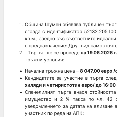
Община Шумен обявява публичен търг 
сграда с идентификатор 52132.205.100.
кв.м., заедно със съответните идеални
с предназначение: Друг вид самостояте
Търгът ще се проведе
на
19.06.2026 г.
тръжни условия:
Начална тръжна цена –
8 047.00 евро
/
Кандидатите за участие в търга сле
хиляди и четиристотин евро/ до 16:00 ч
Спечелилият търга внася стойностт
имущество и 2 % такса по чл. 42 
уведомлението за датата на влизане 
участник по реда на АПК;