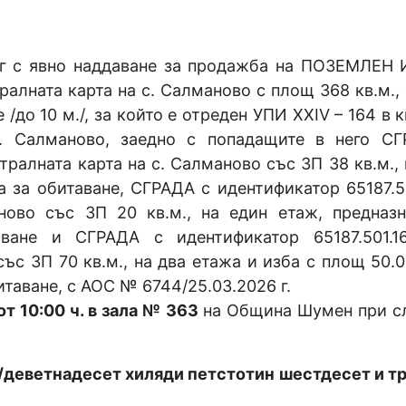
г с явно наддаване за продажба на ПОЗЕМЛЕН
ралната карта на с. Салманово с площ 368 кв.м., 
/до 10 м./, за който е отреден УПИ XXIV – 164 в к
с. Салманово, заедно с попадащите в него С
стралната карта на с. Салманово със ЗП 38 кв.м.,
а за обитаване, СГРАДА с идентификатор 65187.50
ново със ЗП 20 кв.м., на един етаж, предназн
ване и СГРАДА с идентификатор 65187.501.1
ъс ЗП 70 кв.м., на два етажа и изба с площ 50.05
итаване, с АОС № 6744/25.03.2026 г.
от 1
0:00 ч.
в зала № 363
на Община Шумен при с
/деветнадесет хиляди петстотин шестдесет и тр