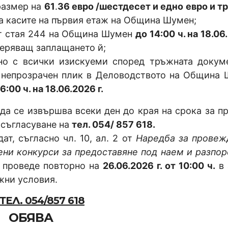
размер на
61
.
36 евро /шестдесет и едно евро и т
а касите на първия етаж на Община Шумен;
от стая 244 на Община Шумен
до 14:00 ч. на 18.06
веряващ заплащането й;
дно с всички изискуеми според тръжната докум
, непрозрачен плик в Деловодството на Община 
6:00 ч. на 18.06.2026 г.
 да се извършва всеки ден до края на срока за п
 съгласуване на
тел. 054/ 857 618.
ат, съгласно чл. 10, ал. 2 от
Наредба за провеж
ени конкурси за предоставяне под наем и разпо
е проведе повторно на
26.06.2026 г. от 1
0:00 ч.
в 
жни условия.
Л. 054/857 618
ОБЯВА