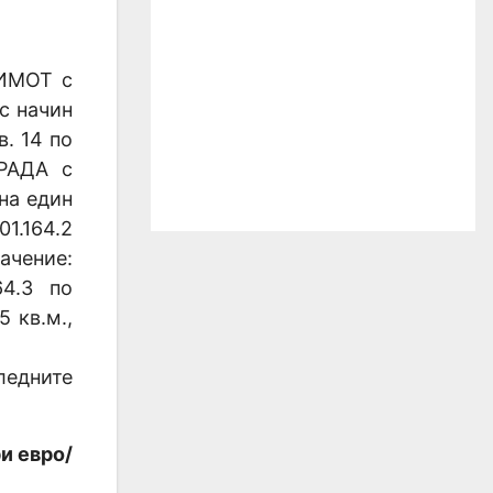
 ИМОТ с
с начин
в. 14 по
ГРАДА с
 на един
1.164.2
ачение:
64.3 по
 кв.м.,
ледните
и евро
/