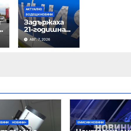
АКТУАЛНО
ВОДЕЩИ НОВИНИ
и
Задържаха
21-годишна
шуменка за
АВГ. 7, 2026
наркотици
ОВИНИ
НОВИНИ+
ЕМИСИИ НОВИНИ