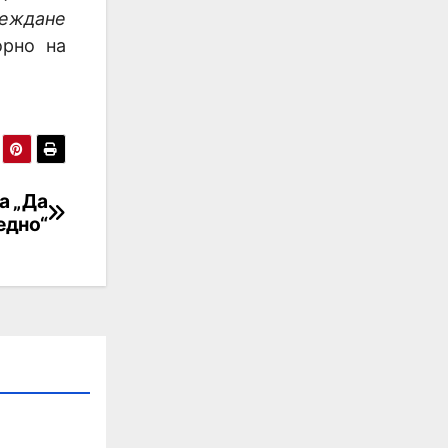
реждане
орно на
а „Да
едно“