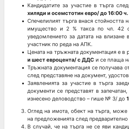
Кандидатите за участие в търга сле
хиляди и осемстотин евро/ до 16:00 ч. н
Спечелилият търга внася стойността 
имущество и 2 % такса по чл. 42 
уведомлението за датата на влизане 
участник по реда на АПК.
Цената на тръжната документация е в 
и шест евроцента/ с ДДС
и се плаща н
Тръжната документация се получава 
след представяне на документ, удосто
Заявленията за участие в търга зае
документи се представят в запечатан
изнесено деловодство – гише № 3/ до
1
Оглед на имота, обект на търга, може
на предложенията след предварително
В случай, че на търга не се яви кандид