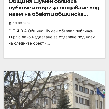
Община Шумен обявява
публичен търг за отдаване под
наем на обекти общинска
собственост
19.03.2026
О Б Я В А Община Шумен обявява публичен
търг с явно наддаване за отдаване под наем
на следните обекти…