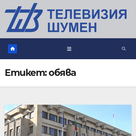
Етикет:
обява