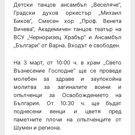
Детски танцов ансамбъл „Веселяче“,
Градски духов оркестър „Михаил
Биков“, Смесен хор „Проф. Венета
Вичева“, Академичен танцов театър на
ВСУ „Черноризец Храбър“ и Ансамбъл
„Българи“ от Варна. Входът е свободен.
На 3 март, от 10:00 ч. в храм „Свето
Възнесение Господне“ ще се проведе
молебен за здраве и заупокойна
молитва за загиналите воини и
опълченци за Освобождението на
България. От 10:30 ч. ще бъдат
поднесени венци и цветя пред
паметните плочи на опълченците от
Шумен и региона.