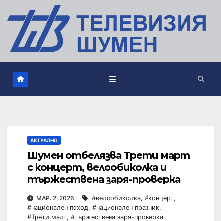
АКТУАЛНО
Шумен отбелязва Трети март
с концерт, велообиколка и
тържествена заря-проверка
МАР. 2, 2026
#велообиколка
,
#концерт
,
#национален поход
,
#национален празник
,
#Трети малт
,
#тържествена заря-проверка