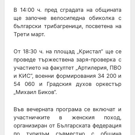
В 14:00 ч. пред сградата на общината
ще започне велосипедна обиколка с
български трибагреници, посветена на
Трети март.
От 18:30 ч. на площад „Кристал“ ще се
проведе тържествена заря-проверка с
участието на факултет „Артилерия, ПВО
и КИС“, военни формирования 34 200 и
54 060 и Градския духов оркестър
„Михаил Биков“.
Във вечерната програма се включат и
участничките в женския поход,
организиран от Българската федерация
по туризъм съвместно с община