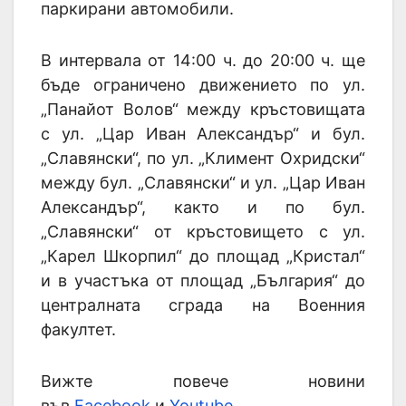
паркирани автомобили.
В интервала от 14:00 ч. до 20:00 ч. ще
бъде ограничено движението по ул.
„Панайот Волов“ между кръстовищата
с ул. „Цар Иван Александър“ и бул.
„Славянски“, по ул. „Климент Охридски“
между бул. „Славянски“ и ул. „Цар Иван
Александър“, както и по бул.
„Славянски“ от кръстовището с ул.
„Карел Шкорпил“ до площад „Кристал“
и в участъка от площад „България“ до
централната сграда на Военния
факултет.
Вижте повече новини
във
Facebook
и
Youtube
.