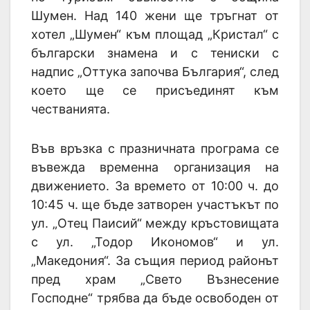
Шумен. Над 140 жени ще тръгнат от
хотел „Шумен“ към площад „Кристал“ с
български знамена и с тениски с
надпис „Оттука започва България“, след
което ще се присъединят към
честванията.
Във връзка с празничната програма се
въвежда временна организация на
движението. За времето от 10:00 ч. до
10:45 ч. ще бъде затворен участъкът по
ул. „Отец Паисий“ между кръстовищата
с ул. „Тодор Икономов“ и ул.
„Македония“. За същия период районът
пред храм „Свето Възнесение
Господне“ трябва да бъде освободен от