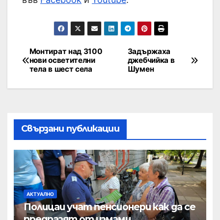
Монтират над 3100
Задържаха
нови осветителни
джебчийка в
тела в шест села
Шумен
Свързани публикации
АКТУАЛНО
Полицаи учат пенсионери как да се
предпазят от измами