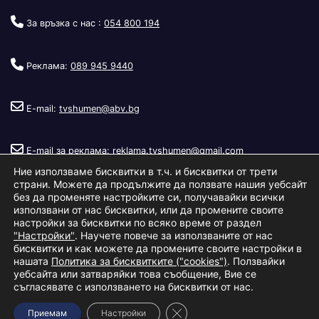
За връзка с нас :
054 800 194
Реклама:
089 945 9440
E-mail:
tvshumen@abv.bg
E-mail за реклама:
reklama.tvshumen@gmail.com
Ние използваме бисквитки в т.ч. и бисквитки от трети
страни. Можете да продължите да ползвате нашия уебсайт
без да променяте настройките си, получавайки всички
използвани от нас бисквитки, или да промените своите
настройки за бисквитки по всяко време от раздел
"Настройки"
. Научете повече за използваните от нас
Copyright © 2026
Телевизия Шумен
.
|
Изработка:
S.I.T Solutions
бисквитки и как можете да промените своите настройки в
нашата
Политика за бисквитките ("cookies")
. Ползвайки
Ltd.
уебсайта или затваряйки това съобщение, Вие се
съгласявате с използването на бисквитки от нас.
За нас
Реклама
Условия за ползване
Политика за бисквитки
Close GDPR Cookie Banner
Приемам
Настройки