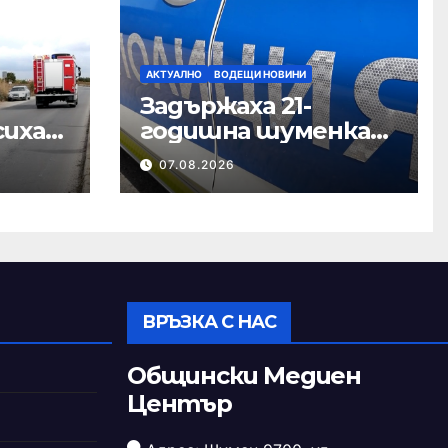
АКТУАЛНО
ВОДЕЩИ НОВИНИ
Задържаха 21-
сиха
годишна шуменка
за наркотици
07.08.2026
ВРЪЗКА С НАС
Общински Медиен
Център