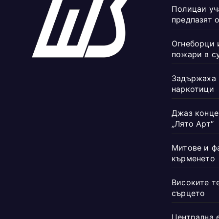
Полицаи уч
предпазят 
Огнеборци 
пожари в с
Задържаха 
наркотици
Джаз конце
„Лято Арт“
Митове и ф
кърменето
Високите т
сърцето
Централна 