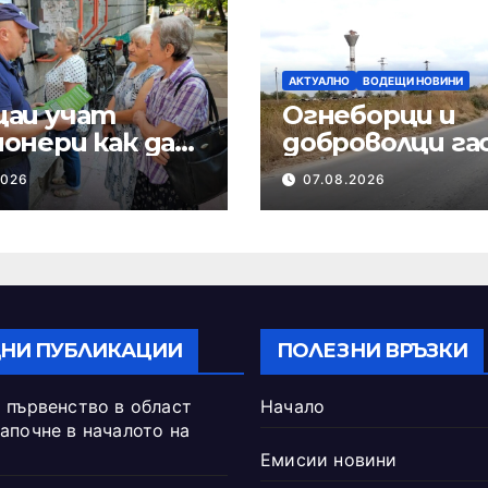
АКТУАЛНО
ВОДЕЩИ НОВИНИ
цаи учат
Огнеборци и
онери как да
доброволци га
редпазят от
пожари в сухи
2026
07.08.2026
ми
треви
НИ ПУБЛИКАЦИИ
ПОЛЕЗНИ ВРЪЗКИ
 първенство в област
Начало
апочне в началото на
Емисии новини