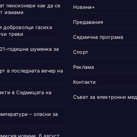
ат пенсионери как да се
Новини+
от измами
Предавания
и доброволци гасиха
ухи треви
Седмична програма
21-годишна шуменка за
Спорт
Реклама
рт в последната вечер на
Контакти
акти в Седмицата на
Съвет за електронни ме
емператури – опасни за
емисия новини, 6 август