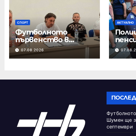
СПОРТ
АКТУАЛНО
Футболното
Поли
първенство в
пенси
област Шумен ще
се п
07.08.2026
07.08.
започне в началото
изма
на септември
ПОСЛЕД
Футболното
Шумен ще з
септември