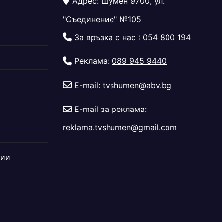
Адрес: Шумен 9700, ул.
"Съединение" №105
За връзка с нас :
054 800 194
Реклама:
089 945 9440
E-mail:
tvshumen@abv.bg
E-mail за реклама:
reklama.tvshumen@gmail.com
дии