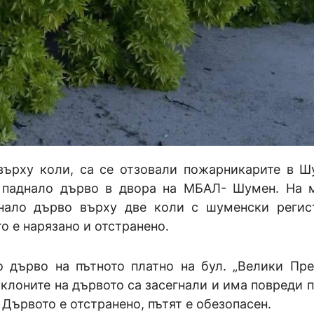
 върху коли, са се отзовали пожарникарите в Ш
а паднало дърво в двора на МБАЛ- Шумен. На 
днало дърво върху две коли с шуменски регис
о е нарязано и отстранено.
о дърво на пътното платно на бул. „Велики Пре
 клоните на дървото са засегнали и има повреди п
Дървото е отстранено, пътят е обезопасен.