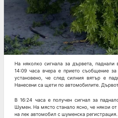
На няколко сигнала за дървета, паднали
14:09 часа вчера е прието съобщение з
установено, че след силния вятър е па
Нанесени са щети по автомобилите. Дървот
В 16:24 часа е получен сигнал за паднал
Шумен. На място станало ясно, че някои от
на лек автомобил с шуменска регистрация. 