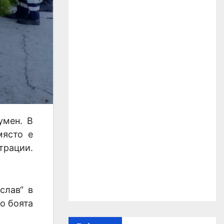
умен. В
място е
трации.
слав“ в
о боята