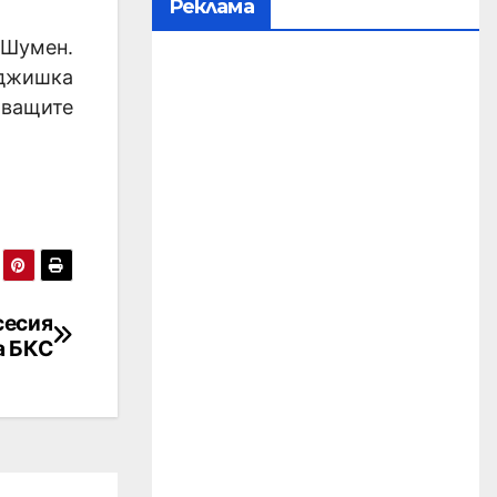
Реклама
в Шумен.
джишка
аващите
сесия
а БКС