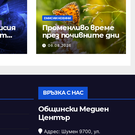
ЕМИСИИ НОВИНИ
исия
Променливо време
ст
през почивните дни
06.08.2026
ВРЪЗКА С НАС
Общински Медиен
Център
Адрес: Шумен 9700, ул.