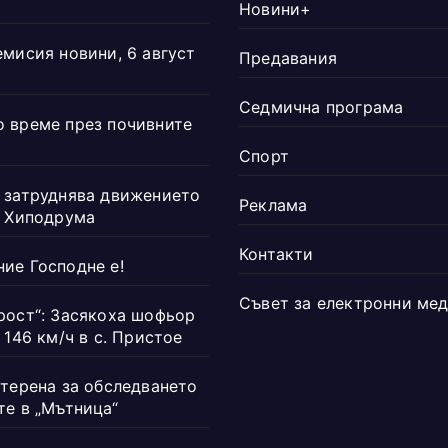
Новини+
емисия новини, 6 август
Предавания
Седмична програма
 време през почивните
Спорт
 затруднява движението
Реклама
а Хиподрума
Контакти
ие Господне е!
Съвет за електронни ме
рост“: Засякоха шофьор
 146 км/ч в с. Пристое
 терена за обследването
те в „Мътница“