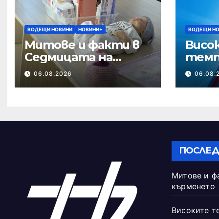
ВОДЕЩИ НОВИНИ
НОВИНИ+
ВОДЕЩИ Н
Митове и факти в
Висо
Седмицата на
темп
кърменето
опасн
06.08.2026
06.08.
ПОСЛЕД
Митове и ф
кърменето
Високите т