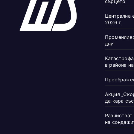
сърцето
Централна 
2026 г.
Променливо
дни
Катастрофа
в района н
Преображен
Акция „Ско
да кара със
Разчистват
на сондажи