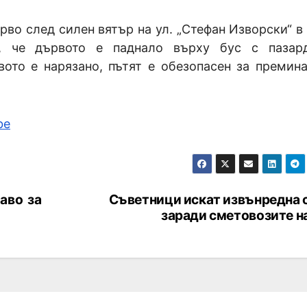
ърво след силен вятър на ул. „Стефан Изворски“ 
л, че дървото е паднало върху бус с пазар
вото е нарязано, пътят е обезопасен за премин
be
аво за
Съветници искат извънредна 
заради сметовозите н