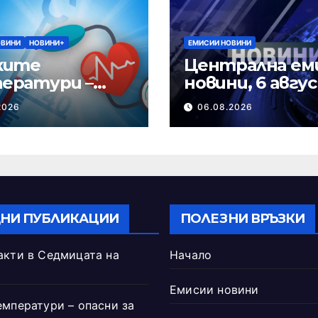
ОВИНИ
НОВИНИ+
ЕМИСИИ НОВИНИ
ките
Централна ем
ератури –
новини, 6 авгу
и за сърцето
2026 г.
2026
06.08.2026
НИ ПУБЛИКАЦИИ
ПОЛЕЗНИ ВРЪЗКИ
акти в Седмицата на
Начало
Емисии новини
емператури – опасни за