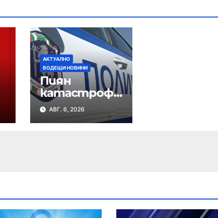
АКТУАЛНО
ВОДЕЩИ НОВИНИ
Пиян
катастрофи
ра на
АВГ. 6, 2026
кръстовище
в Нови пазар