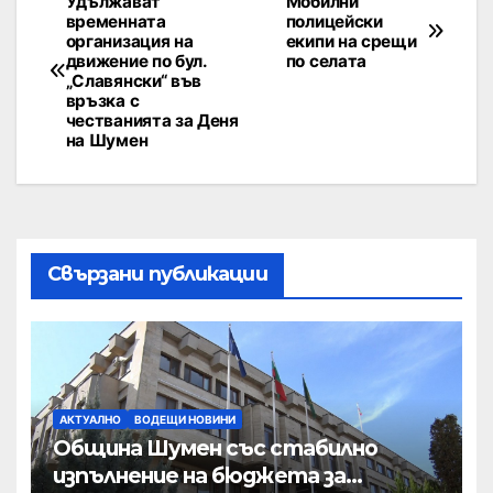
Удължават
Мобилни
временната
полицейски
организация на
екипи на срещи
движение по бул.
по селата
„Славянски“ във
връзка с
честванията за Деня
на Шумен
Свързани публикации
АКТУАЛНО
ВОДЕЩИ НОВИНИ
Община Шумен със стабилно
изпълнение на бюджета за