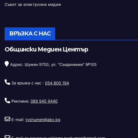
Съвет за електронни медии
ВРЪЗКА С НАС
Общински Медиен Център
Адрес: Шумен 9700, ул. "Съединение" №105
За връзка с нас :
054 800 194
Реклама:
089 945 9440
E-mail:
tvshumen@abv.bg