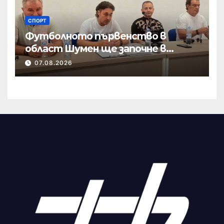
СПОРТ
Футболното първенство в
област Шумен ще започне в
началото на септември
07.08.2026