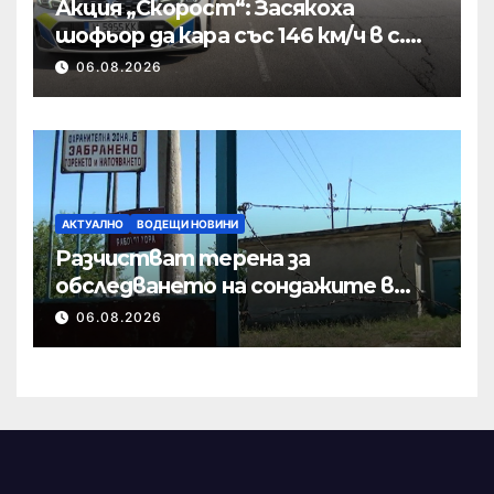
Акция „Скорост“: Засякоха
шофьор да кара със 146 км/ч в с.
Пристое
06.08.2026
АКТУАЛНО
ВОДЕЩИ НОВИНИ
Разчистват терена за
обследването на сондажите в
„Мътница“
06.08.2026