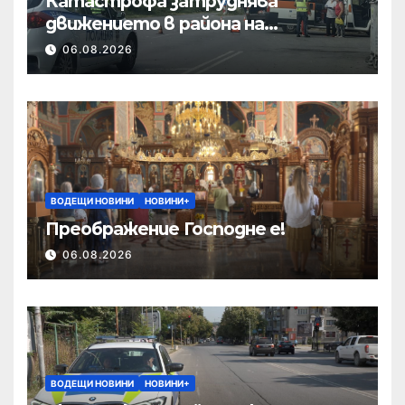
Катастрофа затруднява
движението в района на
Хиподрума
06.08.2026
ВОДЕЩИ НОВИНИ
НОВИНИ+
Преображение Господне е!
06.08.2026
ВОДЕЩИ НОВИНИ
НОВИНИ+