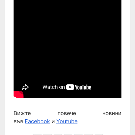
Вижте повече новини
във
Facebook
и
Youtube
.