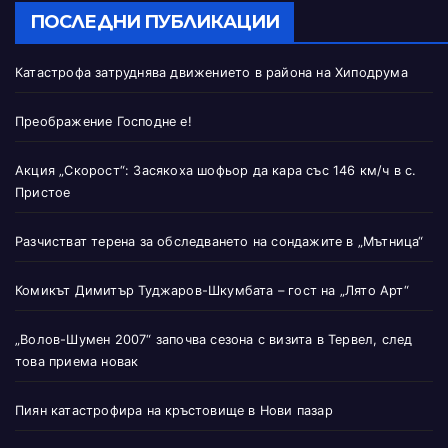
ПОСЛЕДНИ ПУБЛИКАЦИИ
Катастрофа затруднява движението в района на Хиподрума
Преображение Господне е!
Акция „Скорост“: Засякоха шофьор да кара със 146 км/ч в с.
Пристое
Разчистват терена за обследването на сондажите в „Мътница“
Комикът Димитър Туджаров-Шкумбата – гост на „Лято Арт“
„Волов-Шумен 2007“ започва сезона с визита в Тервел, след
това приема новак
Пиян катастрофира на кръстовище в Нови пазар