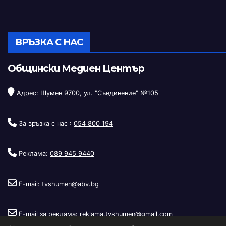
ВРЪЗКА С НАС
Общински Медиен Център
Адрес: Шумен 9700, ул. "Съединение" №105
За връзка с нас :
054 800 194
Реклама:
089 945 9440
E-mail:
tvshumen@abv.bg
E-mail за реклама:
reklama.tvshumen@gmail.com