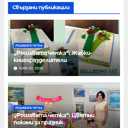
Свързани публикации
РОШАВАТА ЧЕТКА
„Рошавата четка“: Жабки-
книгоразделители
ЮНИ 20, 2026
РОШАВАТА ЧЕТКА
„Рошавата четка“: Цветни
покани за празник