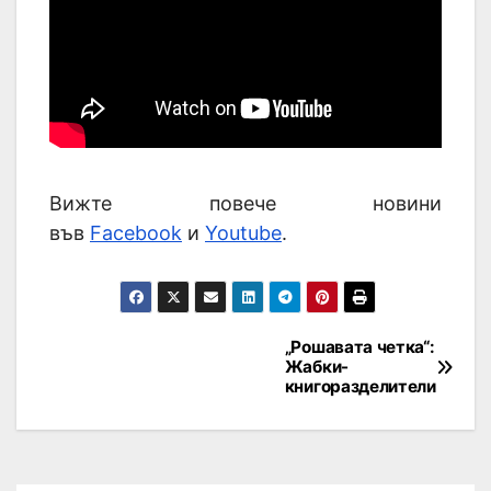
Вижте повече новини
във
Facebook
и
Youtube
.
„Рошавата четка“:
Жабки-
книгоразделители