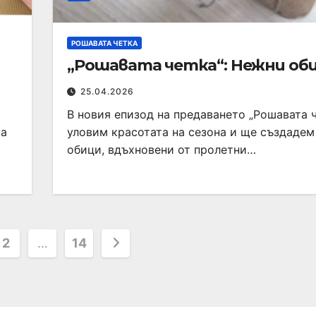
РОШАВАТА ЧЕТКА
„Рошавата четка“: Нежни об
25.04.2026
В новия епизод на предаването „Рошавата 
та
уловим красотата на сезона и ще създаде
обици, вдъхновени от пролетни…
2
…
14