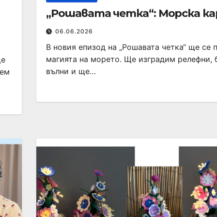
„Рошавата четка“: Морска к
06.06.2026
В новия епизод на „Рошавата четка“ ще се 
магията на морето. Ще изградим релефни, 
ще
вълни и ще…
жем