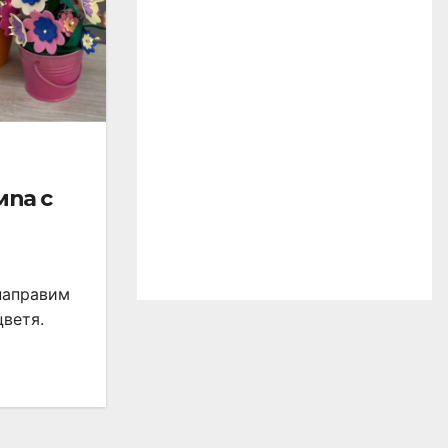
мпа с
 направим
цветя.