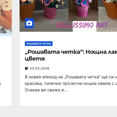
РОШАВАТА ЧЕТКА
„Рошавата четка“: Нощна ла
цветя
23.05.2026
В новия епизод на „Рошавата четка“ ще си
а
красива, типично пролетна нощна лампа с 
Очаква ви свежа и…