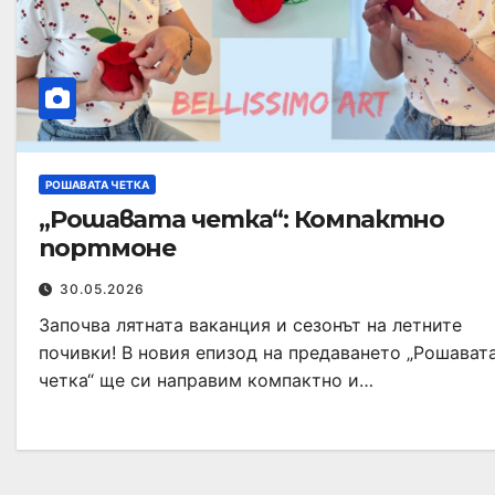
РОШАВАТА ЧЕТКА
„Рошавата четка“: Компактно
портмоне
30.05.2026
Започва лятната ваканция и сезонът на летните
почивки! В новия епизод на предаването „Рошават
четка“ ще си направим компактно и…