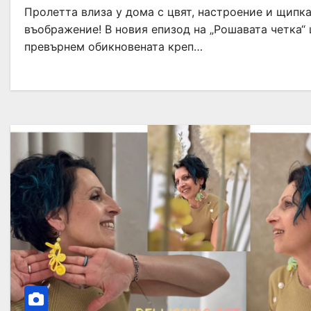
Пролетта влиза у дома с цвят, настроение и щипк
въображение! В новия епизод на „Рошавата четка“
превърнем обикновената креп…