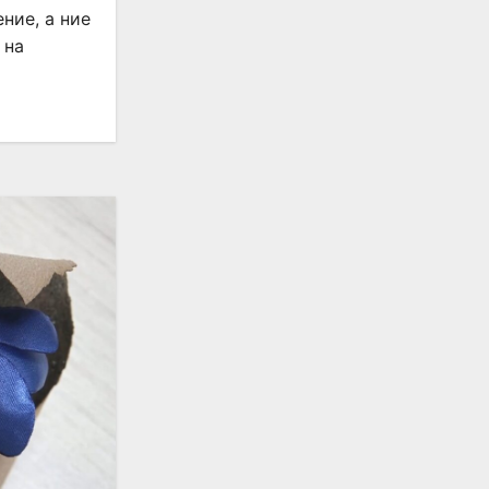
ние, а ние
 на