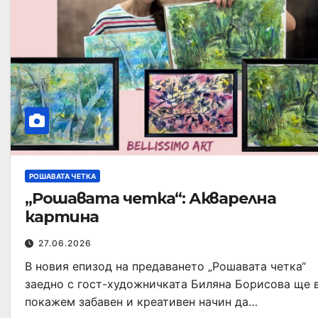
РОШАВАТА ЧЕТКА
„Рошавата четка“: Акварелна
картина
27.06.2026
В новия епизод на предаването „Рошавата четка“
заедно с гост-художничката Биляна Борисова ще 
покажем забавен и креативен начин да…