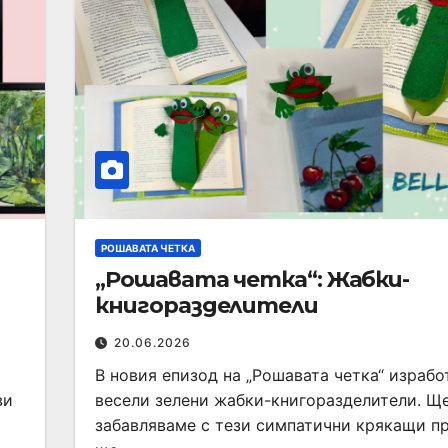
РОШАВАТА ЧЕТКА
„Рошавата четка“: Жабки-
книгоразделители
20.06.2026
В новия епизод на „Рошавата четка“ израб
ви
весели зелени жабки-книгоразделители. Щ
забавляваме с тези симпатични крякащи п