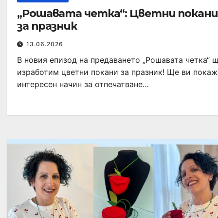
„Рошавата четка“: Цветни покани
за празник
13.06.2026
В новия епизод на предаването „Рошавата четка“ 
изработим цветни покани за празник! Ще ви пока
интересен начин за отпечатване…