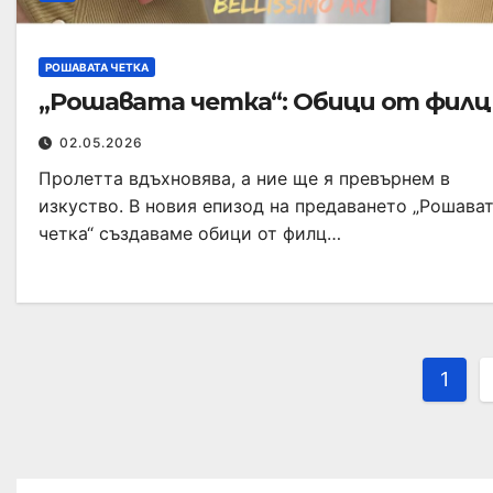
РОШАВАТА ЧЕТКА
„Рошавата четка“: Обици от филц
02.05.2026
Пролетта вдъхновява, а ние ще я превърнем в
изкуство. В новия епизод на предаването „Рошава
четка“ създаваме обици от филц…
1