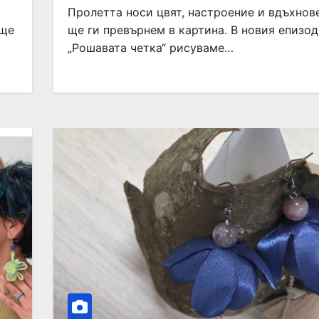
а
Пролетта носи цвят, настроение и вдъхнове
 ще
ще ги превърнем в картина. В новия епизод
„Рошавата четка“ рисуваме…