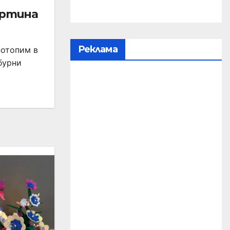
артина
Реклама
потопим в
бурни