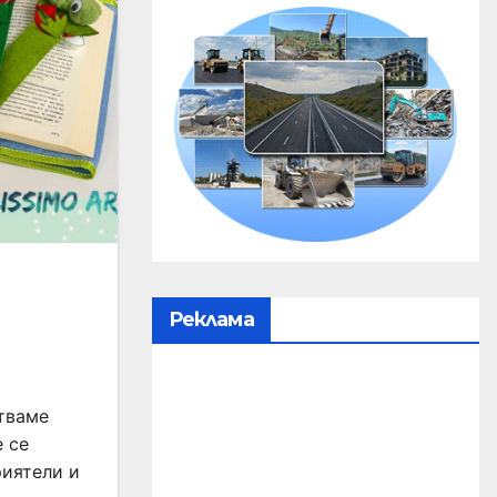
Реклама
отваме
е се
риятели и