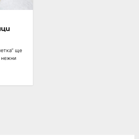
ици
четка“ ще
м нежни