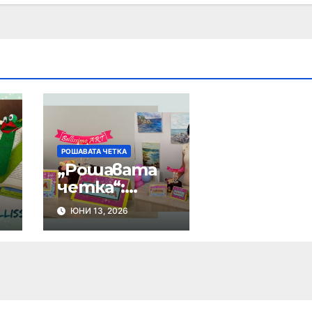
РОШАВАТА ЧЕТКА
„Рошавата
четка“:
Цветни
ЮНИ 13, 2026
покани за
празник