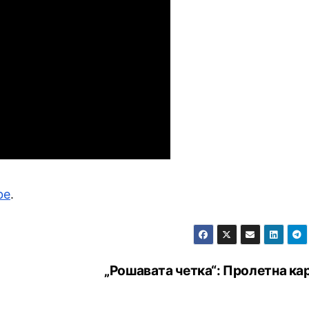
be
.
„Рошавата четка“: Пролетна ка