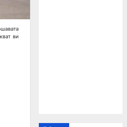
ошавата
кват ви