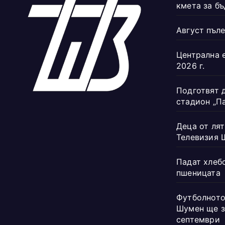
кмета за б
Август пъле
Централна 
2026 г.
Подготвят 
стадион „П
Деца от лят
Телевизия 
Падат хлеб
пшеницата
Футболното
Шумен ще з
септември