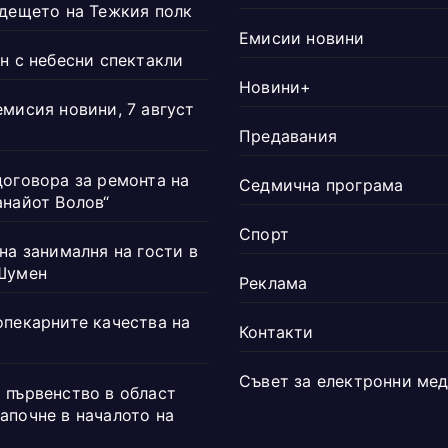
ъдещето на Тежкия полк
Емисии новини
н с небесни спектакли
Новини+
емисия новини, 7 август
Предавания
договора за ремонта на
Седмична програма
анайот Волов“
Спорт
на занималня на гости в
Шумен
Реклама
опекарните качества на
Контакти
Съвет за електронни ме
 първенство в област
апочне в началото на