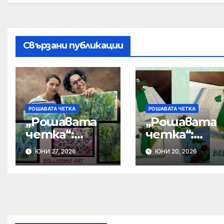
Свързани публикации
РОШАВАТА ЧЕТКА
РОШАВАТА ЧЕТКА
„Рошавата
„Рошавата
четка“:
четка“:
Акварелна
Жабки-
ЮНИ 27, 2026
ЮНИ 20, 2026
картина
книгораздел
ители