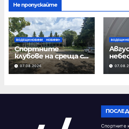
Не пропускайте
ВОДЕЩИ НОВИНИ
НОВИНИ+
ВОДЕЩИ Н
Спортните
Авгус
клубове на среща с
небе
кмета за
07.08.2026
07.08.
бъдещето на
Тежкия полк
ПОСЛЕД
Спортните 