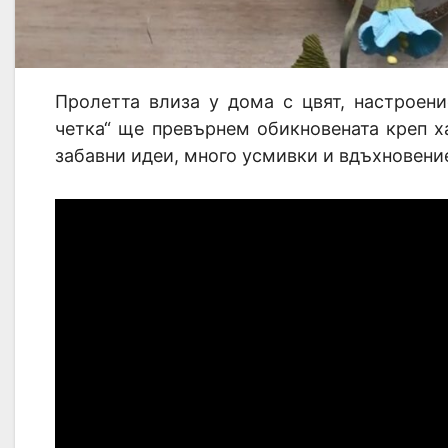
Пролетта влиза у дома с цвят, настроен
четка“ ще превърнем обикновената креп х
забавни идеи, много усмивки и вдъхновени