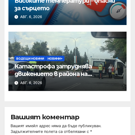
Високите температури – опасни
за сърцето
АВГ. 6, 2026
ВОДЕЩИ НОВИНИ
НОВИНИ+
Катастрофа затруднява
движението в района на
Хиподрума
АВГ. 6, 2026
Вашият коментар
Вашият имейл адрес няма да бъде публикуван.
Задължителните полета са отбелязани с
*