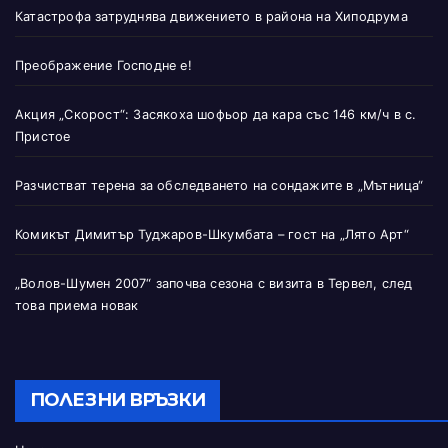
Катастрофа затруднява движението в района на Хиподрума
Преображение Господне е!
Акция „Скорост“: Засякоха шофьор да кара със 146 км/ч в с.
Пристое
Разчистват терена за обследването на сондажите в „Мътница“
Комикът Димитър Туджаров-Шкумбата – гост на „Лято Арт“
„Волов-Шумен 2007“ започва сезона с визита в Тервел, след
това приема новак
ПОЛЕЗНИ ВРЪЗКИ