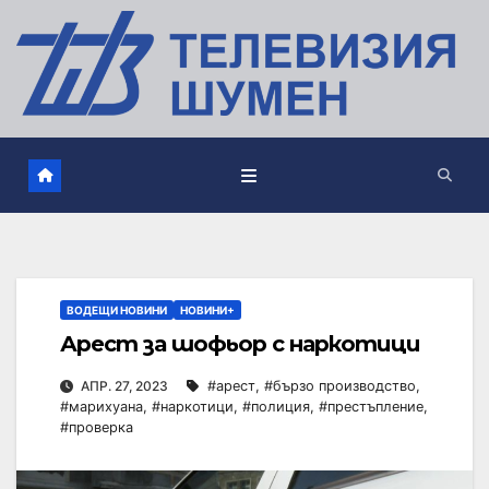
ВОДЕЩИ НОВИНИ
НОВИНИ+
Арест за шофьор с наркотици
АПР. 27, 2023
#арест
,
#бързо производство
,
#марихуана
,
#наркотици
,
#полиция
,
#престъпление
,
#проверка