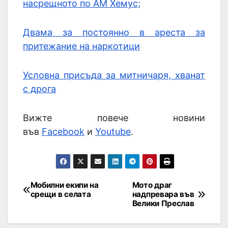
насрещното по АМ Хемус;
Двама за постоянно в ареста за
притежание на наркотици
Условна присъда за митничаря, хванат
с дрога
Вижте повече новини
във
Facebook
и
Youtube
.
Мобилни екипи на
Мото драг
срещи в селата
надпревара във
Велики Преслав