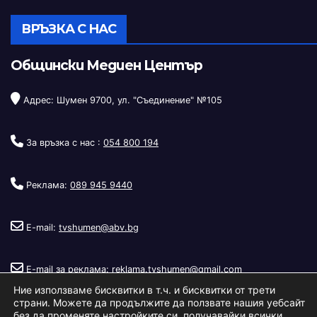
ВРЪЗКА С НАС
Общински Медиен Център
Адрес: Шумен 9700, ул. "Съединение" №105
За връзка с нас :
054 800 194
Реклама:
089 945 9440
E-mail:
tvshumen@abv.bg
E-mail за реклама:
reklama.tvshumen@gmail.com
Ние използваме бисквитки в т.ч. и бисквитки от трети
страни. Можете да продължите да ползвате нашия уебсайт
без да променяте настройките си, получавайки всички