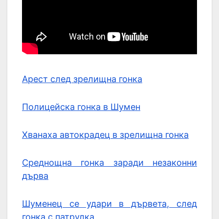
Арест след зрелищна гонка
Полицейска гонка в Шумен
Хванаха автокрадец в зрелищна гонка
Среднощна гонка заради незаконни
дърва
Шуменец се удари в дървета, след
гонка с патрулка