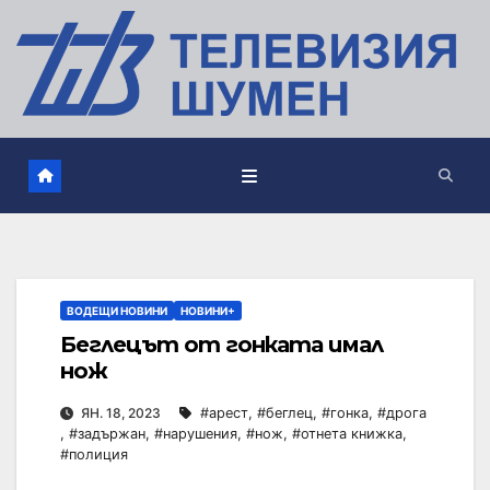
ВОДЕЩИ НОВИНИ
НОВИНИ+
Беглецът от гонката имал
нож
ЯН. 18, 2023
#арест
,
#беглец
,
#гонка
,
#дрога
,
#задържан
,
#нарушения
,
#нож
,
#отнета книжка
,
#полиция