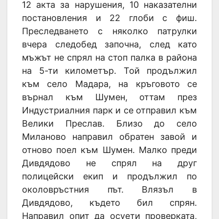
12 акта за нарушения, 10 наказателни
постановления и 22 глоби с фиш.
Преследването с няколко патрулки
вчера следобед започна, след като
мъжът не спрял на стоп палка в района
на 5-ти километър. Той продължил
към село Мадара, на кръговото се
върнал към Шумен, оттам през
Индустриалния парк и се отправил към
Велики Преслав. Близо до село
Миланово направил обратен завой и
отново поел към Шумен. Малко преди
Дивдядово не спрял на друг
полицейски екип и продължил по
околовръстния път. Влязъл в
Дивдядово, където бил спрян.
Направил опит да осуети проверката,