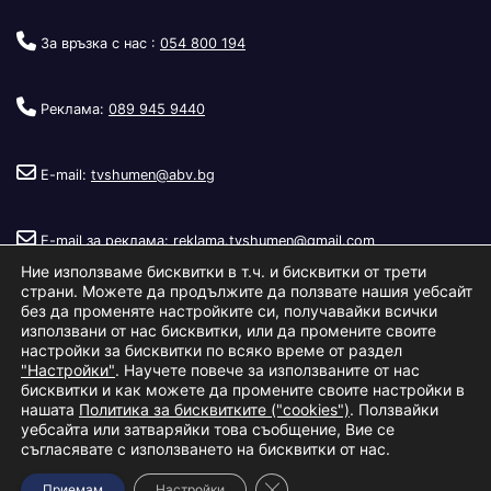
За връзка с нас :
054 800 194
Реклама:
089 945 9440
E-mail:
tvshumen@abv.bg
E-mail за реклама:
reklama.tvshumen@gmail.com
Ние използваме бисквитки в т.ч. и бисквитки от трети
страни. Можете да продължите да ползвате нашия уебсайт
без да променяте настройките си, получавайки всички
използвани от нас бисквитки, или да промените своите
настройки за бисквитки по всяко време от раздел
"Настройки"
. Научете повече за използваните от нас
Copyright © 2026
Телевизия Шумен
.
|
Изработка:
S.I.T Solutions
бисквитки и как можете да промените своите настройки в
нашата
Политика за бисквитките ("cookies")
. Ползвайки
Ltd.
уебсайта или затваряйки това съобщение, Вие се
съгласявате с използването на бисквитки от нас.
За нас
Реклама
Условия за ползване
Политика за бисквитки
Close GDPR Cookie Banner
Приемам
Настройки