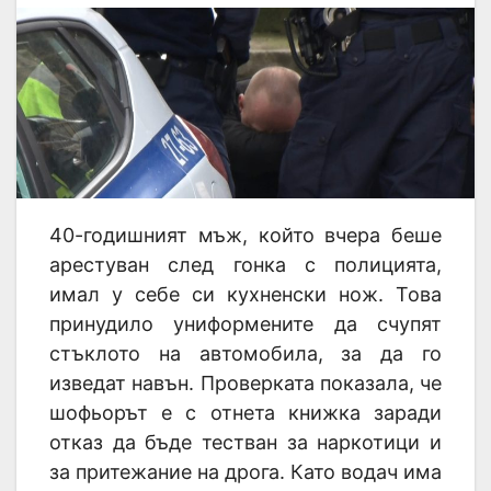
40-годишният мъж, който вчера беше
арестуван след гонка с полицията,
имал у себе си кухненски нож. Това
принудило униформените да счупят
стъклото на автомобила, за да го
изведат навън. Проверката показала, че
шофьорът е с отнета книжка заради
отказ да бъде тестван за наркотици и
за притежание на дрога. Като водач има