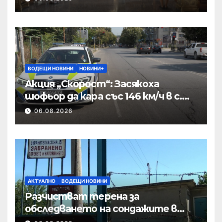
ВОДЕЩИ НОВИНИ
НОВИНИ+
Акция „Скорост“: Засякоха
шофьор да кара със 146 км/ч в с.
Пристое
06.08.2026
АКТУАЛНО
ВОДЕЩИ НОВИНИ
Разчистват терена за
обследването на сондажите в
„Мътница“