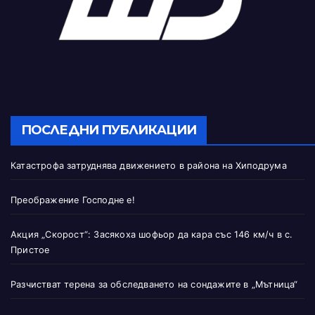
ПОСЛЕДНИ ПУБЛИКАЦИИ
Катастрофа затруднява движението в района на Хиподрума
Преображение Господне е!
Акция „Скорост“: Засякоха шофьор да кара със 146 км/ч в с.
Пристое
Разчистват терена за обследването на сондажите в „Мътница“