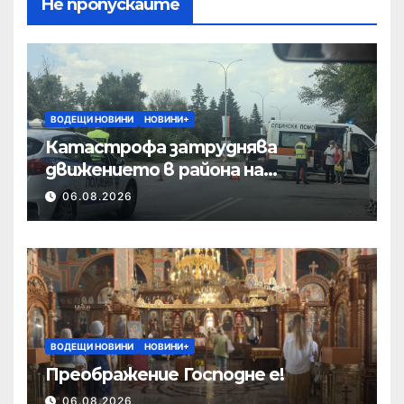
Не пропускайте
ВОДЕЩИ НОВИНИ
НОВИНИ+
Катастрофа затруднява
движението в района на
Хиподрума
06.08.2026
ВОДЕЩИ НОВИНИ
НОВИНИ+
Преображение Господне е!
06.08.2026