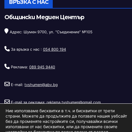
ВРЪЗКА С НАС
Общински Медиен Център
Адрес: Шумен 9700, ул. "Съединение" №105
За връзка с нас :
054 800 194
Реклама:
089 945 9440
E-mail:
tvshumen@abv.bg
E-mail за реклама:
reklama.tvshumen@gmail.com
Ние използваме бисквитки в т.ч. и бисквитки от трети
страни. Можете да продължите да ползвате нашия уебсайт
без да променяте настройките си, получавайки всички
използвани от нас бисквитки, или да промените своите
настройки за бисквитки по всяко време от раздел