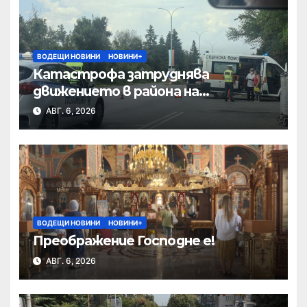
ВОДЕЩИ НОВИНИ
НОВИНИ+
Катастрофа затруднява
движението в района на
Хиподрума
АВГ. 6, 2026
ВОДЕЩИ НОВИНИ
НОВИНИ+
Преображение Господне е!
АВГ. 6, 2026