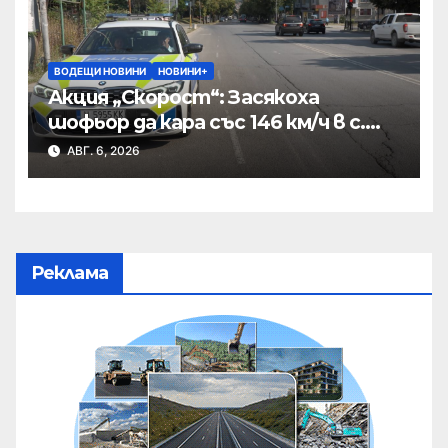
ВОДЕЩИ НОВИНИ
НОВИНИ+
Акция „Скорост“: Засякоха
шофьор да кара със 146 км/ч в с.
Пристое
АВГ. 6, 2026
Реклама