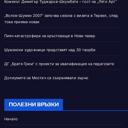
Комикът Димитър Туджаров-Шкумбата – гост на „Лято Арт“
„Волов-Шумен 2007“ започва сезона с визита в Тервел, след
това приема новак
Пиян катастрофира на кръстовище в Нови пазар
Шуменски художници представят над 30 творби
ДГ „Братя Грим“ с проекти за квалификация на педагозите
Долиумите на Мостич са съхранявали зърно
ПОЛЕЗНИ ВРЪЗКИ
Начало