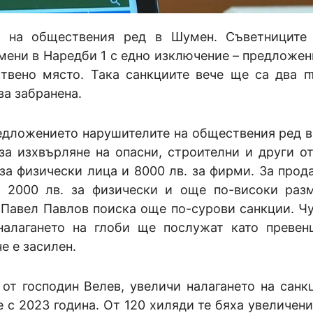
я на обществения ред в Шумен. Съветниците
мени в Наредби 1 с едно изключение – предложен
твено място. Така санкциите вече ще са два п
ва забранена.
редложението нарушителите на обществения ред 
за изхвърляне на опасни, строителни и други о
 за физически лица и 8000 лв. за фирми. За прод
о 2000 лв. за физически и още по-високи раз
Павел Павлов поиска още по-сурови санкции. Чу
налагането на глоби ще послужат като превен
е е засилен.
 от господин Велев, увеличи налагането на санк
е с 2023 година. От 120 хиляди те бяха увеличени