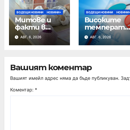
ВОДЕЩИ НОВИНИ
НОВИНИ+
ВОДЕЩИ НОВИНИ
НОВИНИ
Митове и
Високите
факти в
температу
Седмицата
и – опасни за
АВГ. 6, 2026
АВГ. 6, 2026
на
сърцето
кърменето
Вашият коментар
Вашият имейл адрес няма да бъде публикуван.
Зад
Коментар:
*