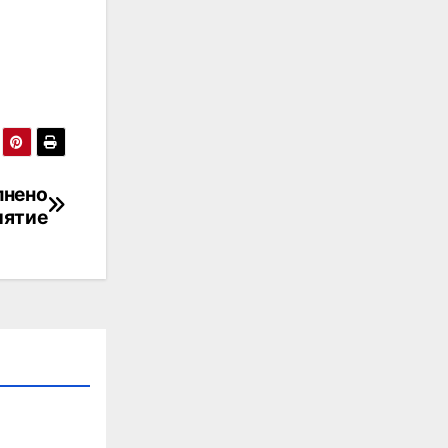
пнено
иятие