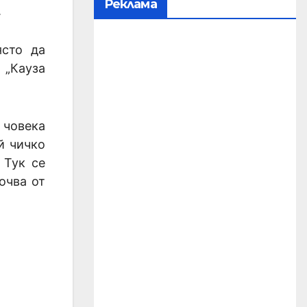
Реклама
.
ясто да
 „Кауза
 човека
й чичко
 Тук се
очва от