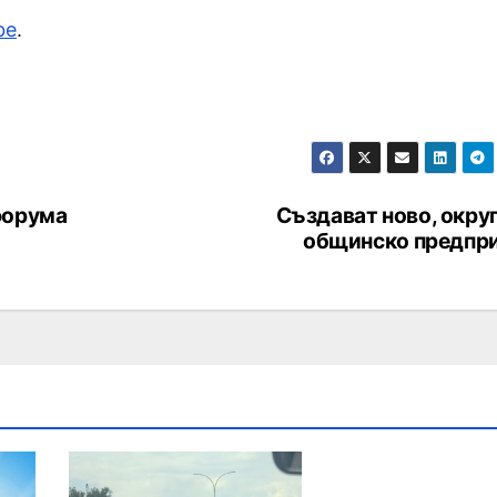
be
.
орума
Създават ново, окру
общинско предпр