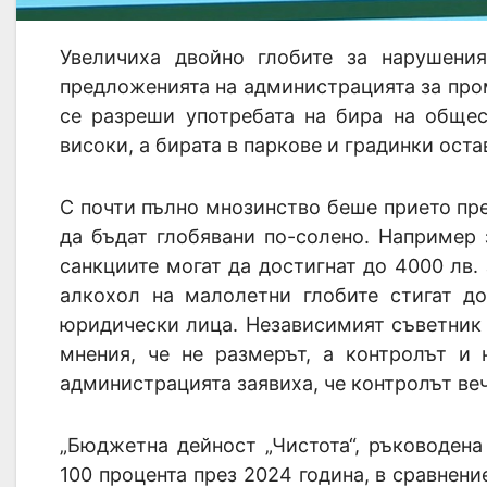
Увеличиха двойно глобите за нарушени
предложенията на администрацията за про
се разреши употребата на бира на общес
високи, а бирата в паркове и градинки оста
С почти пълно мнозинство беше прието п
да бъдат глобявани по-солено. Например 
санкциите могат да достигнат до 4000 лв.
алкохол на малолетни глобите стигат д
юридически лица. Независимият съветник 
мнения, че не размерът, а контролът и 
администрацията заявиха, че контролът веч
„Бюджетна дейност „Чистота“, ръководена
100 процента през 2024 година, в сравнени