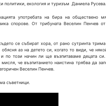
ки политики, екология и туризъм Даниела Русева
рацията употребата на бира на обществено м
вика спорове. От трибуната Веселин Пенчев от
където се събират хора, от рано сутринта трима
 обясня аз на детето си, когато то види, че няко
 и по този начин ли ще възпитаваме децата си.
 мисля, че възпитанието наистина трябва да зап
тегоричен Веселин Пенчев.
-ма съветници.