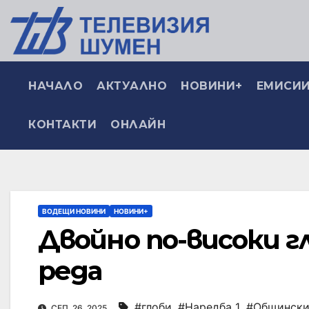
НАЧАЛО
АКТУАЛНО
НОВИНИ+
ЕМИСИИ
КОНТАКТИ
ОНЛАЙН
ВОДЕЩИ НОВИНИ
НОВИНИ+
Двойно по-високи г
реда
#глоби
,
#Наредба 1
,
#Общински
СЕП. 26, 2025