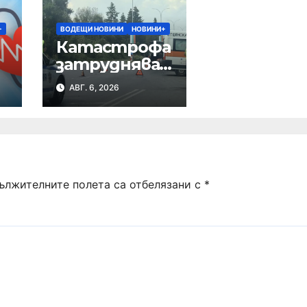
+
ВОДЕЩИ НОВИНИ
НОВИНИ+
Катастрофа
р
затруднява
движението
АВГ. 6, 2026
в района на
Хиподрума
ължителните полета са отбелязани с
*