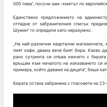
000 лева“, посочи зам.-кметът по европейс
Единствено предложението на админист
отпадне от забранителния списък предиз
Шумен“ го определи като неразумно.
„На най-различни квартални магазинчета, 
пият кафе, двама вече бият бира. Какво да
рано сутринта си опъва кенчето с бирата
връщам към началото на изказването си и
примера, който даваме на децата“, беше ка
Бирата остана забранена с гласовете на 23