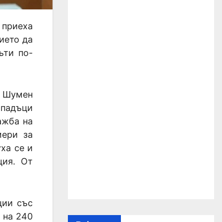
 приеха
ието да
ъти по-
в Шумен
тпадъци
ажба на
мери за
ха се и
ция. От
ции със
 на 240