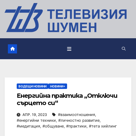
ВОДЕЩИ НОВИНИ
НОВИНИ+
Енергийна практика „Отключи
сърцето си“
АПР. 19, 2023
#взаимоотношения
,
#енергийни техники
,
#личностно развитие
,
#медитация
,
#общуване
,
#практики
,
#тета хийлинг