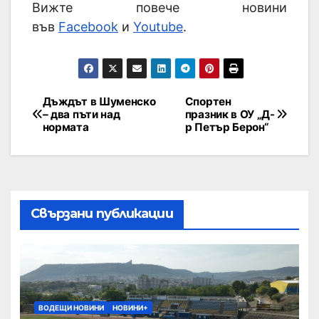
Вижте повече новини
във
Facebook
и
Youtube
.
Дъждът в Шуменско
Спортен
– два пъти над
празник в ОУ „Д-
нормата
р Петър Берон“
Свързани публикации
ВОДЕЩИ НОВИНИ
НОВИНИ+