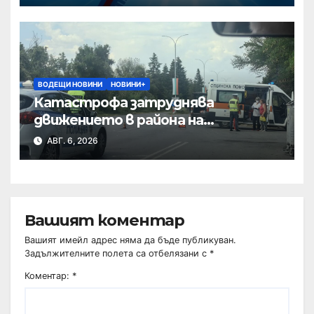
ВОДЕЩИ НОВИНИ
НОВИНИ+
Катастрофа затруднява
движението в района на
Хиподрума
АВГ. 6, 2026
Вашият коментар
Вашият имейл адрес няма да бъде публикуван.
Задължителните полета са отбелязани с
*
Коментар:
*