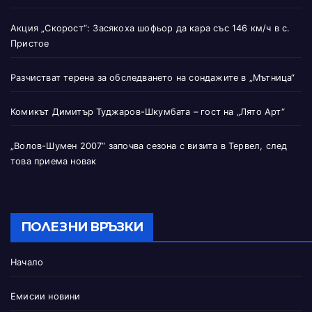
Акция „Скорост“: Засякоха шофьор да кара със 146 км/ч в с.
Пристое
Разчистват терена за обследването на сондажите в „Мътница“
Комикът Димитър Туджаров-Шкумбата – гост на „Лято Арт“
„Волов-Шумен 2007“ започва сезона с визита в Тервел, след
това приема новак
ПОЛЕЗНИ ВРЪЗКИ
Начало
Емисии новини