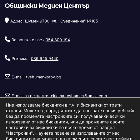
Общински Медиен Център
Адрес: Шумен 9700, ул. "Съединение" №105
За връзка с нас :
054 800 194
Реклама:
089 945 9440
E-mail:
tvshumen@abv.bg
E-mail за реклама:
reklama.tvshumen@gmail.com
Ние използваме бисквитки в т.ч. и бисквитки от трети
страни. Можете да продължите да ползвате нашия уебсайт
без да променяте настройките си, получавайки всички
използвани от нас бисквитки, или да промените своите
настройки за бисквитки по всяко време от раздел
"Настройки"
. Научете повече за използваните от нас
Copyright © 2026
Телевизия Шумен
.
|
Изработка:
S.I.T Solutions
бисквитки и как можете да промените своите настройки в