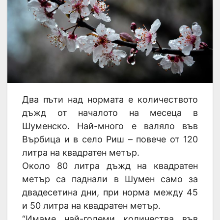
Два пъти над нормата е количеството
дъжд от началото на месеца в
Шуменско. Най-много е валяло във
Върбица и в село Риш – повече от 120
литра на квадратен метър.
Около 80 литра дъжд на квадратен
метър са паднали в Шумен само за
двадесетина дни, при норма между 45
и 50 литра на квадратен метър.
“Имаме най-големи количества във