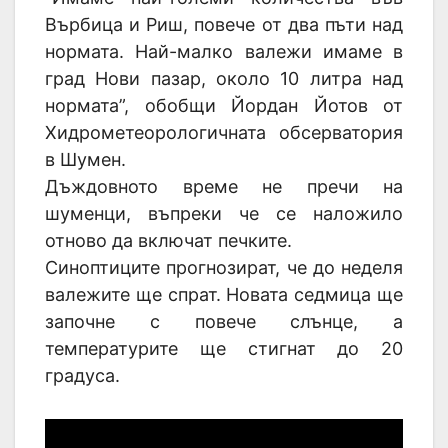
Върбица и Риш, повече от два пъти над
нормата. Най-малко валежи имаме в
град Нови пазар, около 10 литра над
нормата”, обобщи Йордан Йотов от
Хидрометеорологичната обсерватория
в Шумен.
Дъждовното време не пречи на
шуменци, въпреки че се наложило
отново да включат печките.
Синоптиците прогнозират, че до неделя
валежите ще спрат. Новата седмица ще
започне с повече слънце, а
температурите ще стигнат до 20
градуса.