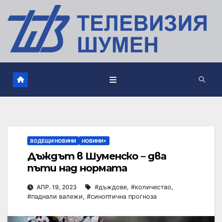
ВОДЕЩИ НОВИНИ
НОВИНИ+
Дъждът в Шуменско – два
пъти над нормата
АПР. 19, 2023
#дъждове
,
#количество
,
#паднали валежи
,
#синоптична прогноза