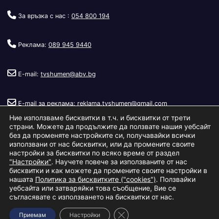
За връзка с нас :
054 800 194
Реклама:
089 945 9440
E-mail:
tvshumen@abv.bg
E-mail за реклама:
reklama.tvshumen@gmail.com
Ние използваме бисквитки в т.ч. и бисквитки от трети
страни. Можете да продължите да ползвате нашия уебсайт
без да променяте настройките си, получавайки всички
използвани от нас бисквитки, или да промените своите
настройки за бисквитки по всяко време от раздел
"Настройки"
. Научете повече за използваните от нас
Copyright © 2026
Телевизия Шумен
.
|
Изработка:
S.I.T Solutions
бисквитки и как можете да промените своите настройки в
нашата
Политика за бисквитките ("cookies")
. Ползвайки
Ltd.
уебсайта или затваряйки това съобщение, Вие се
съгласявате с използването на бисквитки от нас.
За нас
Реклама
Условия за ползване
Политика за бисквитки
Close GDPR Cookie Banner
Приемам
Настройки