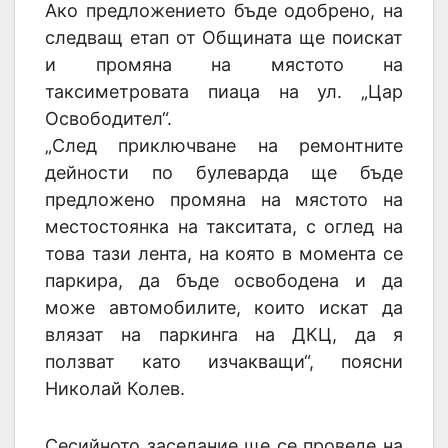
Ако предложението бъде одобрено, на
следващ етап от Общината ще поискат
и промяна на мястото на
таксиметровата пиаца на ул. „Цар
Освободител“.
„След приключване на ремонтните
дейности по булеварда ще бъде
предложено промяна на мястото на
местостоянка на такситата, с оглед на
това тази лента, на която в момента се
паркира, да бъде освободена и да
може автомобилите, които искат да
влязат на паркинга на ДКЦ, да я
ползват като изчакващи“, поясни
Николай Колев.
Сесийното заседание ще се проведе на