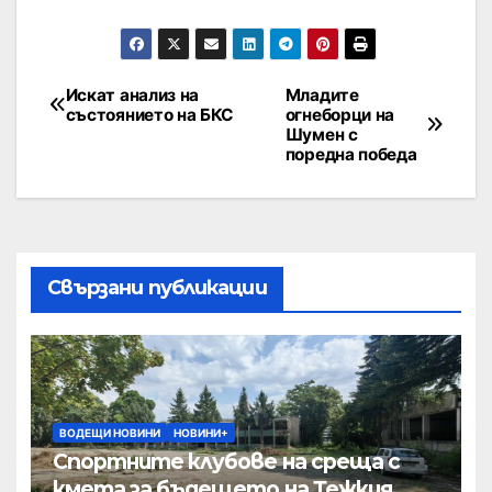
Искат анализ на
Младите
състоянието на БКС
огнеборци на
Шумен с
поредна победа
Свързани публикации
ВОДЕЩИ НОВИНИ
НОВИНИ+
Спортните клубове на среща с
кмета за бъдещето на Тежкия