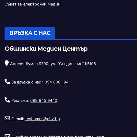
Съвет за електронни медии
ВРЪЗКА С НАС
Общински Медиен Център
Адрес: Шумен 9700, ул. "Съединение" №105
За връзка с нас :
054 800 194
Реклама:
089 945 9440
E-mail:
tvshumen@abv.bg