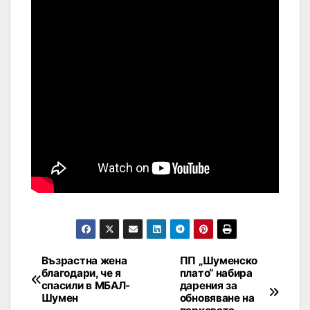
Възрастна жена
ПП „Шуменско
благодари, че я
плато“ набира
спасили в МБАЛ-
дарения за
Шумен
обновяване на