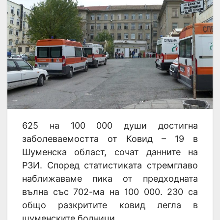
625 на 100 000 души достигна
заболеваемостта от Ковид – 19 в
Шуменска област, сочат данните на
РЗИ. Според статистиката стремглаво
наближаваме пика от предходната
вълна със 702-ма на 100 000. 230 са
общо разкритите ковид легла в
шуменските болници.