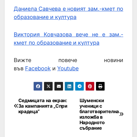
Даниела Савчева е новият зам.-кмет по
образование и култура
Виктория Ковчазова вече не е зам.-
кмет по образование и култура
Вижте повече новини
във
Facebook
и
Youtube
Седмицата на екран:
Шуменски
За кампанията „Спри
ученици с
крадеца“
благотворителна
изложба в
Народното
събрание