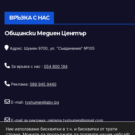
ВРЪЗКА С НАС
Общински Медиен Център
Адрес: Шумен 9700, ул. "Съединение" №105
За връзка с нас :
054 800 194
Реклама:
089 945 9440
E-mail:
tvshumen@abv.bg
E-mail за реклама:
reklama.tvshumen@gmail.com
Ние използваме бисквитки в т.ч. и бисквитки от трети
страни. Можете да продължите да ползвате нашия уебсайт