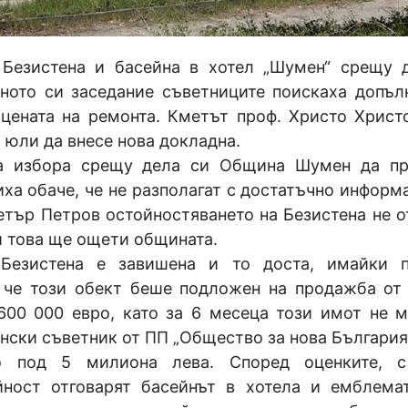
Безистена и басейна в хотел „Шумен“ срещу 
ното си заседание съветниците поискаха допъл
 цената на ремонта. Кметът проф. Христо Христ
 юли да внесе нова докладна.
ха избора срещу дела си Община Шумен да п
иха обаче, че не разполагат с достатъчно информа
етър Петров остойностяването на Безистена не о
 и това ще ощети общината.
 Безистена е завишена и то доста, имайки 
 че този обект беше подложен на продажба от
600 000 евро, като за 6 месеца този имот не 
нски съветник от ПП „Общество за нова България“
 под 5 милиона лева. Според оценките, с
йност отговарят басейнът в хотела и емблема