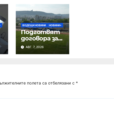
+
ВОДЕЩИ НОВИНИ
НОВИНИ+
Подготвят
договора за
ремонта на
АВГ. 7, 2026
стадион
„Панайот
Волов“
ължителните полета са отбелязани с
*