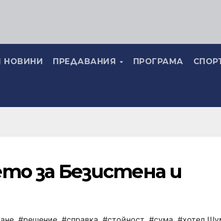
 НОВИНИ
ПРЕДАВАНИЯ
ПРОГРАМА
СПОР
о за Безистена и
ане
,
#решение
,
#справка
,
#стойност
,
#сума
,
#хотел Шу