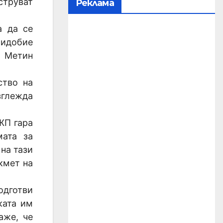
струват
Реклама
а да се
ридобие
а Метин
ство на
зглежда
ЖП гара
мата за
 на тази
кмет на
одготви
ката им
аже, че