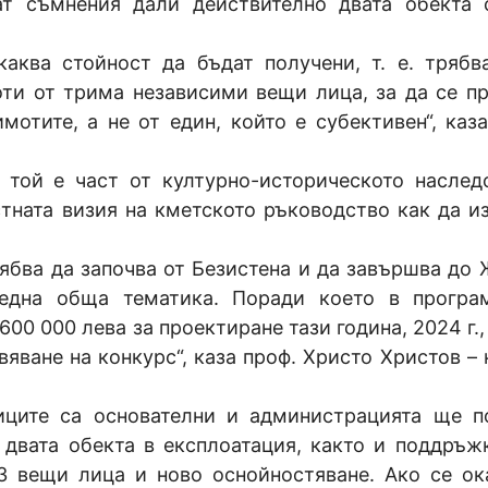
ат съмнения дали действително двата обекта 
каква стойност да бъдат получени, т. е. трябв
оти от трима независими вещи лица, за да се п
мотите, а не от един, който е субективен“, каз
 той е част от културно-историческото наслед
стната визия на кметското ръководство как да и
ябва да започва от Безистена и да завършва до 
една обща тематика. Поради което в програ
0 000 лева за проектиране тази година, 2024 г.,
яване на конкурс“, каза проф. Христо Христов – 
иците са основателни и администрацията ще п
 двата обекта в експлоатация, както и поддръж
 вещи лица и ново оснойностяване. Ако се ок