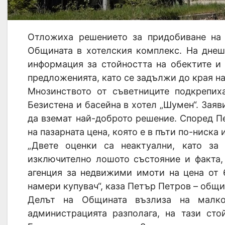
Отложиха решението за придобиване на 
Общината в хотелския комплекс. На днеш
информация за стойността на обектите и
предложенията, като се задължи до края на
Мнозинството от съветниците подкрепи
Безистена и басейна в хотел „Шумен“. Заяв
да вземат най-доброто решение. Според П
на пазарната цена, която е в пъти по-ниска
„Двете оценки са неактуални, като за
изключително лошото състояние и факта,
агенция за недвижими имоти на цена от 
намери купувач“, каза Петър Петров – общи
Делът на Общината възлиза на малко
администрацията разполага, на тази сто