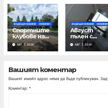
ВОДЕЩИ НОВИНИ
НОВИНИ+
ВОДЕЩИ НОВИНИ
НОВИНИ
Спортните
Август
клубове на
пълен с
среща с
небесни
АВГ. 7, 2026
АВГ. 7, 2026
кмета за
спектакли
бъдещето
на Тежкия
полк
Вашият коментар
Вашият имейл адрес няма да бъде публикуван.
Зад
Коментар:
*