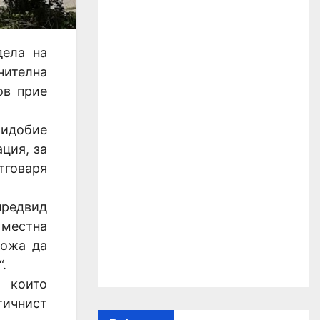
дела на
нителна
ов прие
ридобие
ция, за
тговаря
предвид
 местна
можа да
.
 които
тичнист