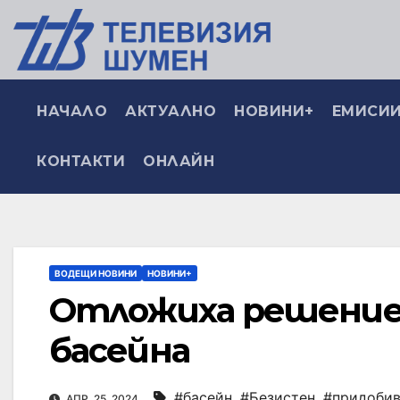
НАЧАЛО
АКТУАЛНО
НОВИНИ+
ЕМИСИИ
КОНТАКТИ
ОНЛАЙН
ВОДЕЩИ НОВИНИ
НОВИНИ+
Отложиха решениет
басейна
#басейн
,
#Безистен
,
#придобив
АПР. 25, 2024