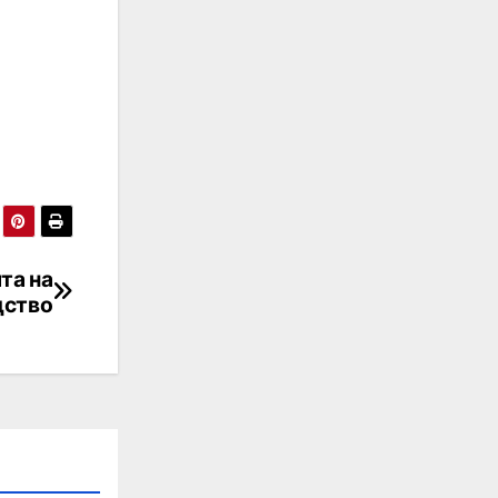
та на
дство