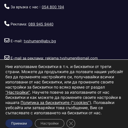
За връзка с нас :
054 800 194
Реклама:
089 945 9440
E-mail:
tvshumen@abv.bg
E-mail за реклама:
reklama.tvshumen@gmail.com
Ние използваме бисквитки в т.ч. и бисквитки от трети
страни. Можете да продължите да ползвате нашия уебсайт
без да променяте настройките си, получавайки всички
използвани от нас бисквитки, или да промените своите
настройки за бисквитки по всяко време от раздел
"Настройки"
. Научете повече за използваните от нас
Copyright © 2026
Телевизия Шумен
.
|
Изработка:
S.I.T Solutions
бисквитки и как можете да промените своите настройки в
нашата
Политика за бисквитките ("cookies")
. Ползвайки
Ltd.
уебсайта или затваряйки това съобщение, Вие се
съгласявате с използването на бисквитки от нас.
За нас
Реклама
Условия за ползване
Политика за бисквитки
Close GDPR Cookie Banner
Приемам
Настройки