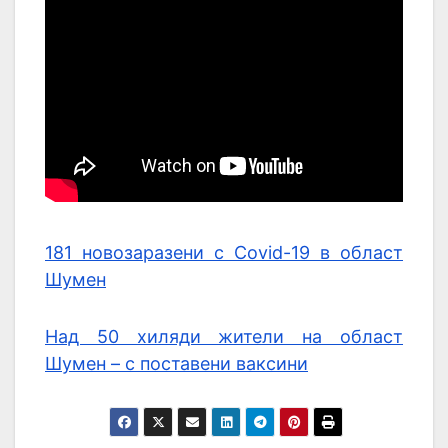
181 новозаразени с Covid-19 в област
Шумен
Над 50 хиляди жители на област
Шумен – с поставени ваксини