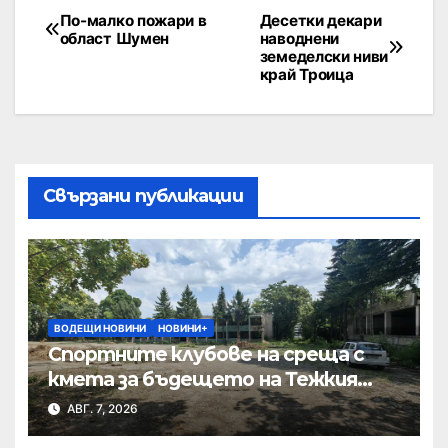
По-малко пожари в
Десетки декари
област Шумен
наводнени
земеделски ниви
край Троица
Свързани публикации
ВОДЕЩИ НОВИНИ
НОВИНИ+
Спортните клубове на среща с
кмета за бъдещето на Тежкия
полк
АВГ. 7, 2026