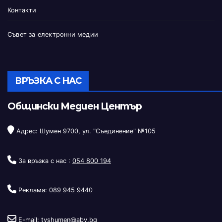
Контакти
Съвет за електронни медии
ВРЪЗКА С НАС
Общински Медиен Център
Адрес: Шумен 9700, ул. "Съединение" №105
За връзка с нас :
054 800 194
Реклама:
089 945 9440
E-mail:
tvshumen@abv.bg