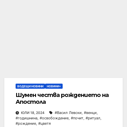
ВОДЕЩИ НОВИНИ
НОВИНИ+
Шумен чества рождението на
Апостола
ЮЛИ 18, 2024
#Васил Левски
,
#венци
,
#годишнина
,
#освобождение
,
#почит
,
#ритуал
,
#рождение
,
#цветя