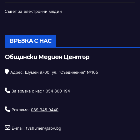
Съвет за електронни медии
ВРЪЗКА С НАС
Общински Медиен Център
Адрес: Шумен 9700, ул. "Съединение" №105
За връзка с нас :
054 800 194
Реклама:
089 945 9440
E-mail:
tvshumen@abv.bg