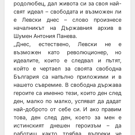
родолюбец, дал живота си за своя най-
свят идеал – свободата и възможен ли
е Левски днес – слово произнесе
началникът на Държавния архив в
Шумен Антония Панева.
„Днес, естествено, Левски не е
възможен като революционер, но
идеалите, които е следвал и пътят,
който е чертаел за своята свободна
България са напълно приложими и в
нашето съвремие. В свободна държава
героите са именно тези, които ден след
ден, малко по малко, успяват да дадат
най-доброто от себе си. И ако правим
това, ден след ден, което за мен е
истинският днешен героизъм – да
работиш както трябва, въпреки че