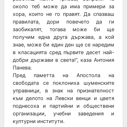
около теб може да има примери за
хора, които не го правят. Да спазваш
правилата, дори повечето да ги
заобикалят, тогава може би ще
получим една друга държава, а кой
знае, може би един ден ще се наредим
в класацията сред първите десет най-
добри държави в света!“, каза Антония
Панева.
Пред паметта на Апостола на
свободата се поклониха шуменските
управници, в знак на признателност
към делото на Левски венци и цветя
поднесоха и партийни и обществени
организации, учебни заведения и
културни институти.