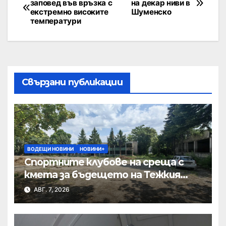
заповед във връзка с
на декар ниви в
екстремно високите
Шуменско
температури
Свързани публикации
ВОДЕЩИ НОВИНИ
НОВИНИ+
Спортните клубове на среща с
кмета за бъдещето на Тежкия
полк
АВГ. 7, 2026