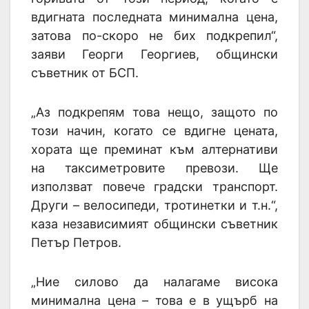
вдигната последната минимална цена,
затова по-скоро не бих подкрепил“,
заяви Георги Георгиев, общински
съветник от БСП.
„Аз подкрепям това нещо, защото по
този начин, когато се вдигне цената,
хората ще преминат към алтернативи
на таксиметровите превози. Ще
използват повече градски транспорт.
Други – велосипеди, тротинетки и т.н.“,
каза независимият общински съветник
Петър Петров.
„Ние силово да налагаме висока
минимална цена – това е в ущърб на