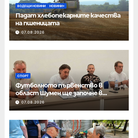
ВОДЕЩИ НОВИНИ
НОВИНИ+
Падат хлебопекарните качества
на пшеницата
07.08.2026
СПОРТ
Футболното първенство в
област Шумен ще започне в
началото на септември
07.08.2026