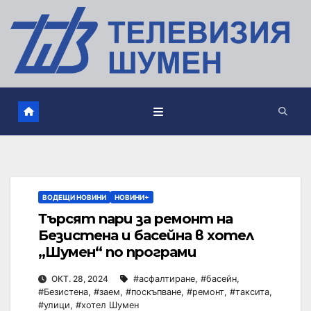
ВОДЕЩИ НОВИНИ
НОВИНИ+
Търсят пари за ремонт на
Безистена и басейна в хотел
„Шумен“ по програми
ОКТ. 28, 2024
#асфалтиране
,
#басейн
,
#Безистена
,
#заем
,
#поскъпване
,
#ремонт
,
#таксита
,
#улици
,
#хотел Шумен