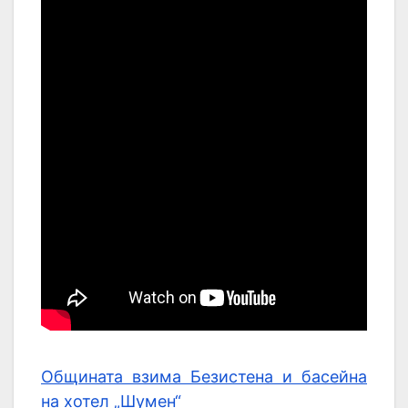
Общината взима Безистена и басейна
на хотел „Шумен“