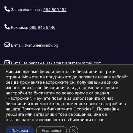
За връзка с нас :
054 800 194
Реклама:
089 945 9440
E-mail:
tvshumen@abv.bg
E-mail за реклама:
reklama.tvshumen@gmail.com
Ние използваме бисквитки в т.ч. и бисквитки от трети
страни. Можете да продължите да ползвате нашия уебсайт
без да променяте настройките си, получавайки всички
използвани от нас бисквитки, или да промените своите
настройки за бисквитки по всяко време от раздел
"Настройки"
. Научете повече за използваните от нас
Copyright © 2026
Телевизия Шумен
.
|
Изработка:
S.I.T Solutions
бисквитки и как можете да промените своите настройки в
нашата
Политика за бисквитките ("cookies")
. Ползвайки
Ltd.
уебсайта или затваряйки това съобщение, Вие се
съгласявате с използването на бисквитки от нас.
За нас
Реклама
Условия за ползване
Политика за бисквитки
Close GDPR Cookie Banner
Приемам
Настройки