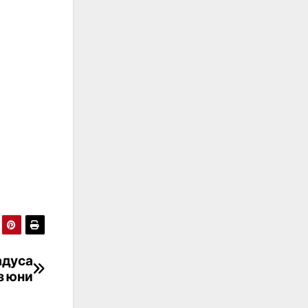
адуса
з юни