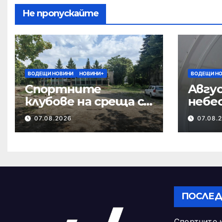
Не пропускайте
ВОДЕЩИ НОВИНИ
НОВИНИ+
ВОДЕЩИ Н
Спортните
Авгус
клубове на среща с
небе
кмета за
07.08.2026
07.08.
бъдещето на
Тежкия полк
ПОСЛЕД
Спортните 