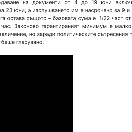
одаване на документи от 4 до 19 юни включ
а 23 юни, а изслушването им е насрочено за 9 и 
га остава същото – базовата сума е 1/22 част от
 час. Законово гарантираният минимум е малко
еличение, но заради политическите сътресения т
 беше гласувано.