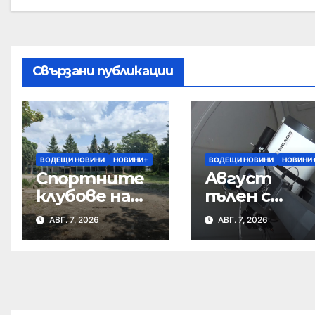
Свързани публикации
ВОДЕЩИ НОВИНИ
НОВИНИ+
ВОДЕЩИ НОВИНИ
НОВИНИ
Спортните
Август
клубове на
пълен с
среща с
небесни
АВГ. 7, 2026
АВГ. 7, 2026
кмета за
спектакли
бъдещето
на Тежкия
полк