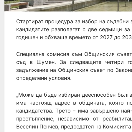
Стартират процедура за избор на съдебни 
кандидатите разполагат с две седмици за
годишен и обхваща времето от 2027 до 203
Специална комисия към Общинския съвет 
съд в Шумен. За следващите четири г
задължение на Общинския съвет по Закона
определени условия.
„Може да бъде избиран дееспособен българ
има настоящ адрес в общината, която по
кандидатства. Трето – има завършено на
престъпление, независимо от реабилитац
Веселин Пенчев, председател на Комисията 