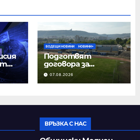
ВОДЕЩИ НОВИНИ
НОВИНИ+
исия
Подготвят
ст
договора за
ремонта на
07.08.2026
стадион „Панайот
Волов“
ВРЪЗКА С НАС