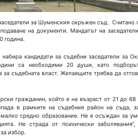
заседатели за Шуменския окръжен съд. Считано о
 подаване на документи. Мандатът на заседатели
0 година.
набира кандидати за съдебни заседатели за О
одини са необходими 20 души, като подборъ
 за съдебната власт. Желаещите трябва да отгов
ски гражданин, който е на възраст от 21 до 68 
пада в рамките на съдебния район на съда, з
й-малко средно образование. Не е осъждан за у
ията. Не страда от психически заболявания“,
за избор.