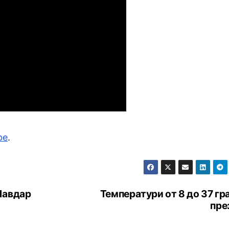
be
.
Чавдар
Температури от 8 до 37 гр
пре