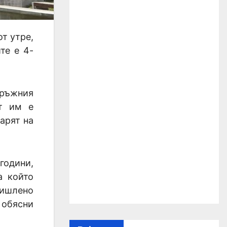
т утре,
те е 4-
кръжния
т им е
арят на
години,
а който
мишлено
 обясни