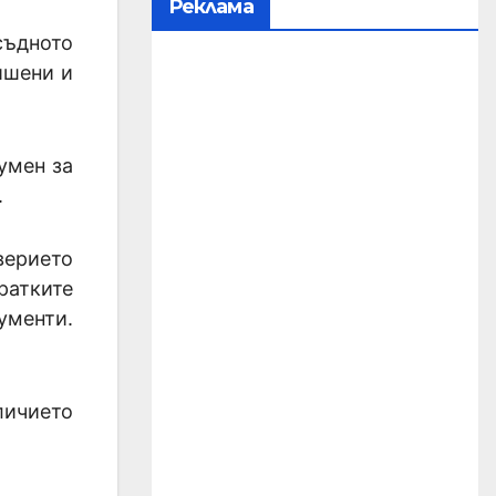
Реклама
ъдното
ишени и
умен за
.
оверието
ратките
менти.
личието