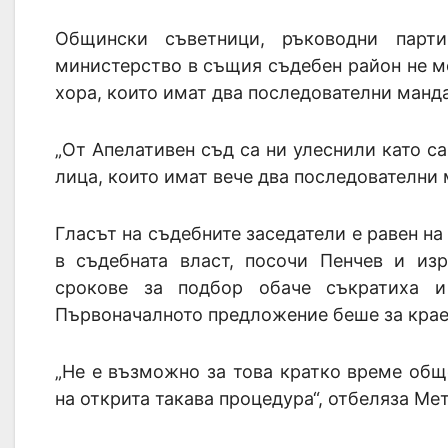
Общински съветници, ръководни парт
министерство в същия съдебен район не м
хора, които имат два последователни манда
„От Апелативен съд са ни улеснили като 
лица, които имат вече два последователни м
Гласът на съдебните заседатели е равен на 
в съдебната власт, посочи Пенчев и изр
срокове за подбор обаче съкратиха и
Първоначалното предложение беше за крае
„Не е възможно за това кратко време общ
на открита такава процедура“, отбеляза Ме