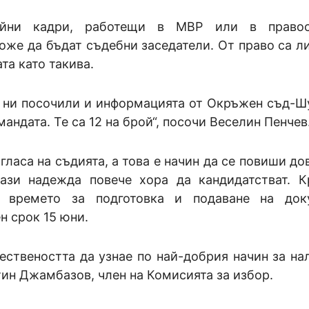
ийни кадри, работещи в МВР или в правос
оже да бъдат съдебни заседатели. От право са л
та като такива.
са ни посочили и информацията от Окръжен съд-Ш
андата. Те са 12 на брой“, посочи Веселин Пенчев
гласа на съдията, а това е начин да се повиши д
ази надежда повече хора да кандидатстват. К
 времето за подготовка и подаване на доку
н срок 15 юни.
ествеността да узнае по най-добрия начин за на
тин Джамбазов, член на Комисията за избор.