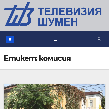
Етикет:
комисия