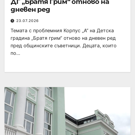
ДГ „Братя Грим“ отново на
дневен ред
23.07.2026
Темата с проблемния Корпус „А“ на Детска
градина „Братя грим“ отново на дневен ред
пред общинските съветници. Децата, които
по…