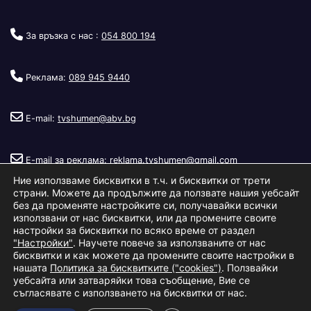
За връзка с нас :
054 800 194
Реклама:
089 945 9440
E-mail:
tvshumen@abv.bg
E-mail за реклама:
reklama.tvshumen@gmail.com
Ние използваме бисквитки в т.ч. и бисквитки от трети
страни. Можете да продължите да ползвате нашия уебсайт
без да променяте настройките си, получавайки всички
използвани от нас бисквитки, или да промените своите
настройки за бисквитки по всяко време от раздел
"Настройки"
. Научете повече за използваните от нас
Copyright © 2026
Телевизия Шумен
.
|
Изработка:
S.I.T Solutions
бисквитки и как можете да промените своите настройки в
нашата
Политика за бисквитките ("cookies")
. Ползвайки
Ltd.
уебсайта или затваряйки това съобщение, Вие се
съгласявате с използването на бисквитки от нас.
За нас
Реклама
Условия за ползване