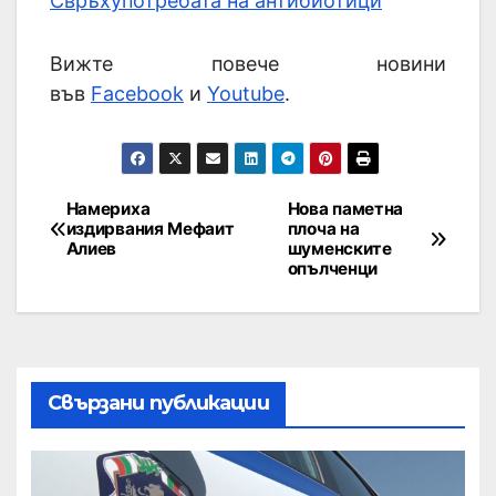
Свръхупотребата на антибиотици
Вижте повече новини
във
Facebook
и
Youtube
.
Намериха
Нова паметна
издирвания Мефаит
плоча на
Алиев
шуменските
опълченци
Свързани публикации