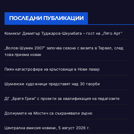
ПОСЛЕДНИ ПУБЛИКАЦИИ
Комикът Димитър Туджаров-Шкумбата – гост на „Лято Арт“
„Волов-Шумен 2007“ започва сезона с визита в Тервел, след
това приема новак
Пиян катастрофира на кръстовище в Нови пазар
Шуменски художници представят над 30 творби
ДГ „Братя Грим“ с проекти за квалификация на педагозите
Долиумите на Мостич са съхранявали зърно
Централна емисия новини, 5 август 2026 г.