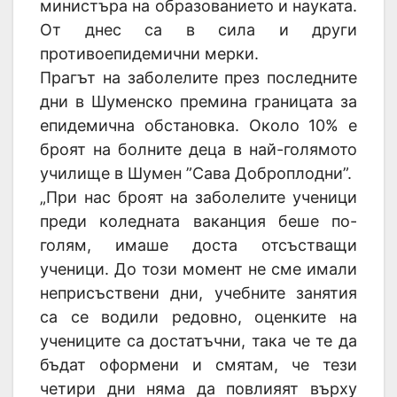
министъра на образованието и науката.
От днес са в сила и други
противоепидемични мерки.
Прагът на заболелите през последните
дни в Шуменско премина границата за
епидемична обстановка. Около 10% е
броят на болните деца в най-голямото
училище в Шумен ”Сава Доброплодни”.
„При нас броят на заболелите ученици
преди коледната ваканция беше по-
голям, имаше доста отсъстващи
ученици. До този момент не сме имали
неприсъствени дни, учебните занятия
са се водили редовно, оценките на
учениците са достатъчни, така че те да
бъдат оформени и смятам, че тези
четири дни няма да повлияят върху