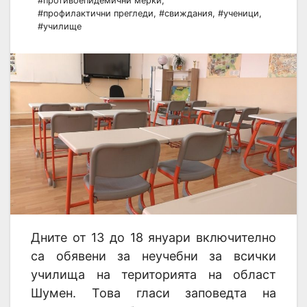
#противоепидемични мерки
,
#профилактични прегледи
,
#свиждания
,
#ученици
,
#училище
Дните от 13 до 18 януари включително
са обявени за неучебни за всички
училища на територията на област
Шумен. Това гласи заповедта на