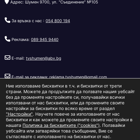
Адрес: Шумен 9700, ул. "Съединение" №105
За връзка с нас :
054 800 194
Реклама:
089 945 9440
E-mail:
tvshumen@abv.bg
E-mail за реклама:
reklama.tvshumen@gmail.com
Ние използваме бисквитки в т.ч. и бисквитки от трети
страни. Можете да продължите да ползвате нашия уебсайт
без да променяте настройките си, получавайки всички
използвани от нас бисквитки, или да промените своите
настройки за бисквитки по всяко време от раздел
"Настройки"
. Научете повече за използваните от нас
Copyright © 2026
Телевизия Шумен
.
|
Изработка:
S.I.T Solutions
бисквитки и как можете да промените своите настройки в
нашата
Политика за бисквитките ("cookies")
. Ползвайки
Ltd.
уебсайта или затваряйки това съобщение, Вие се
съгласявате с използването на бисквитки от нас.
За нас
Реклама
Условия за ползване