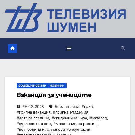
ВОДЕЩИ НОВИНИ
НОВИНИ+
Ваканция за учениците
ЯН. 12, 2023
#болни деца
,
#грип
,
#грипна ваканция
,
#грипна епидемия
,
#детски градини
,
#епидемични нива
,
#заповед
,
#здравен контрол
,
#масови мероприятия
,
#неучебни дни
,
#планови консултации
,