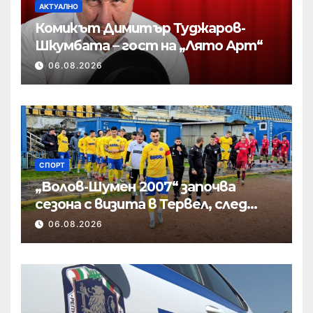
АКТУАЛНО
Комикът Димитър Туджаров-
Шкумбата – гост на „Лято Арт“
06.08.2026
СПОРТ
„Волов-Шумен 2007“ започва
сезона с визита в Тервел, след
това приема новак
06.08.2026