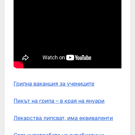
Грипна ваканция за учениците
Пикът на грипа – в края на януари
Лекарства липсват, има еквиваленти