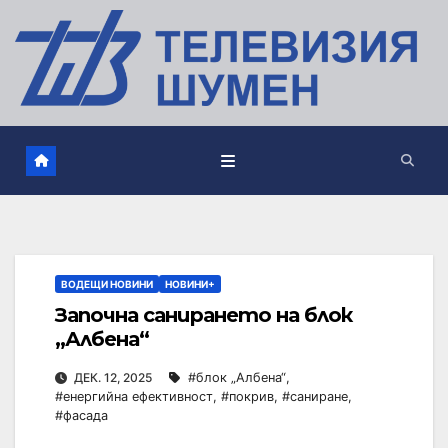
ВОДЕЩИ НОВИНИ
НОВИНИ+
Започна санирането на блок
„Албена“
ДЕК. 12, 2025
#блок „Албена“
,
#енергийна ефективност
,
#покрив
,
#саниране
,
#фасада