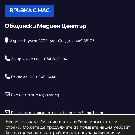
ВРЪЗКА С НАС
Общински Медиен Център
Адрес: Шумен 9700, ул. "Съединение" №105
За връзка с нас :
054 800 194
Реклама:
089 945 9440
E-mail:
tvshumen@abv.bg
E-mail за реклама:
reklama.tvshumen@gmail.com
Ние използваме бисквитки в т.ч. и бисквитки от трети
страни. Можете да продължите да ползвате нашия уебсайт
без да променяте настройките си, получавайки всички