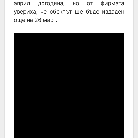
април догодина, но от фирмата
увериха, че обектът ще бъде издаден
още на 26 март.