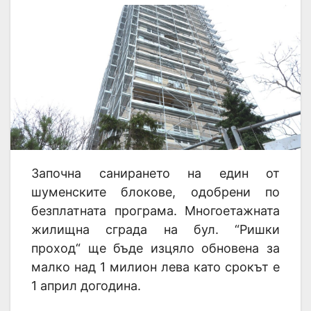
Започна санирането на един от
шуменските блокове, одобрени по
безплатната програма. Многоетажната
жилищна сграда на бул. “Ришки
проход“ ще бъде изцяло обновена за
малко над 1 милион лева като срокът е
1 април догодина.