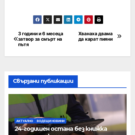
3 години и 6 месеца
Хванаха двама
затвор за смърт на
да карат пияни
пътя
Свързани публикации
АКТУАЛНО
ВОДЕЩИ НОВИНИ
24-годишен остана без книжка